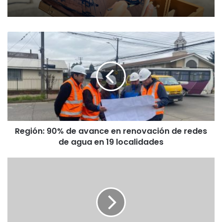
R
e
g
i
ó
n
:
9
0
Región: 90% de avance en renovación de redes
%
de agua en 19 localidades
d
e
a
E
v
X
a
T
n
R
c
A
e
C