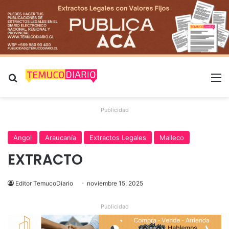
Buscar por
M
Publicidad
Angol
Araucanía
Extractos Legales
Malleco
EXTRACTO
Editor TemucoDiario
noviembre 15, 2025
Publicidad