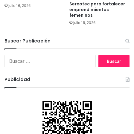
Sercotec para fortalecer
julio 16, 2026
emprendimientos
femeninos
julio 15, 2026
Buscar Publicación
B
u
s
c
Publicidad
a
r
: