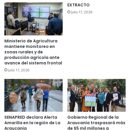
EXTRACTO
g
u
julio 17, 2026
a
e
n
1
Ministerio de Agricultura
9
mantiene monitoreo en
l
zonas rurales y de
o
producción agrícola ante
c
avance del sistema frontal
a
julio 17, 2026
l
i
d
a
d
e
s
SENAPRED declara Alerta
Gobierno Regional de la
Amarilla en la región de La
Araucanía traspasará más
Araucanía
de $5 mil millones a