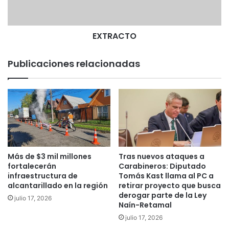
e
T
n
O
r
e
EXTRACTO
n
o
Publicaciones relacionadas
v
a
c
i
ó
n
d
e
r
Más de $3 mil millones
Tras nuevos ataques a
e
fortalecerán
Carabineros: Diputado
d
infraestructura de
Tomás Kast llama al PC a
e
alcantarillado en la región
retirar proyecto que busca
derogar parte de la Ley
s
julio 17, 2026
Naín-Retamal
d
e
julio 17, 2026
a