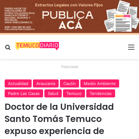
Buscar por
M
Publicidad
Actualidad
Araucanía
Cautín
Medio Ambiente
Padre Las Casas
Salud
Temuco
Tendencias
Doctor de la Universidad
Santo Tomás Temuco
expuso experiencia de