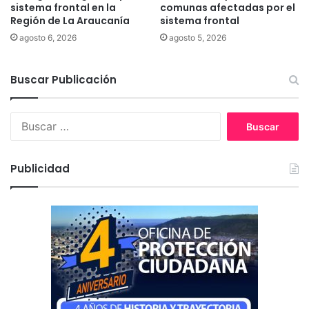
t
z
sistema frontal en la
comunas afectadas por el
e
Región de La Araucanía
sistema frontal
a
s
c
agosto 6, 2026
agosto 5, 2026
a
m
Buscar Publicación
p
a
ñ
B
a
u
d
s
e
c
a
Publicidad
a
d
r
o
:
p
c
i
ó
n
c
o