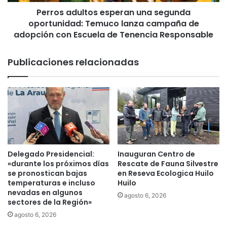
u
n
Perros adultos esperan una segunda
l
r
oportunidad: Temuco lanza campaña de
t
e
o
adopción con Escuela de Tenencia Responsable
d
s
e
e
Publicaciones relacionadas
s
s
d
p
e
e
a
r
g
a
u
n
a
u
p
n
o
a
Delegado Presidencial:
Inauguran Centro de
t
s
«durante los próximos días
Rescate de Fauna Silvestre
a
e
se pronostican bajas
en Reseva Ecologica Huilo
b
g
temperaturas e incluso
Huilo
l
nevadas en algunos
u
agosto 6, 2026
sectores de la Región»
e
n
s
d
agosto 6, 2026
i
a