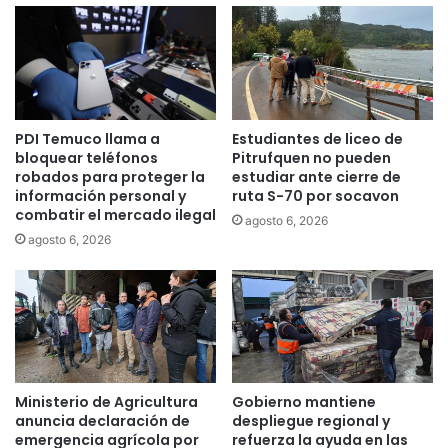
n
o
c
p
o
o
r
r
t
t
a
u
PDI Temuco llama a
Estudiantes de liceo de
r
n
bloquear teléfonos
Pitrufquen no pueden
s
i
robados para proteger la
estudiar ante cierre de
e
d
información personal y
ruta S-70 por socavon
r
a
combatir el mercado ilegal
agosto 6, 2026
v
d
agosto 6, 2026
i
:
c
T
i
e
o
m
a
u
c
c
l
o
i
l
Ministerio de Agricultura
Gobierno mantiene
e
a
anuncia declaración de
despliegue regional y
n
n
emergencia agrícola por
refuerza la ayuda en las