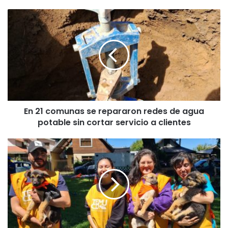
E
n
2
1
c
o
m
u
n
En 21 comunas se repararon redes de agua
a
potable sin cortar servicio a clientes
s
s
e
P
r
e
e
r
p
r
a
o
r
s
a
a
r
d
o