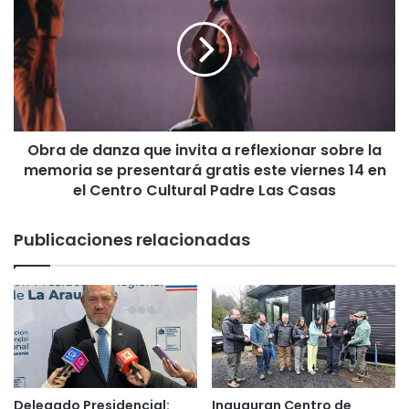
r
r
s
a
i
d
d
e
a
d
d
a
S
n
a
Obra de danza que invita a reflexionar sobre la
z
n
memoria se presentará gratis este viernes 14 en
a
t
q
el Centro Cultural Padre Las Casas
o
u
T
e
Publicaciones relacionadas
o
i
m
n
á
v
s
i
T
t
e
a
m
a
u
r
c
e
Delegado Presidencial:
Inauguran Centro de