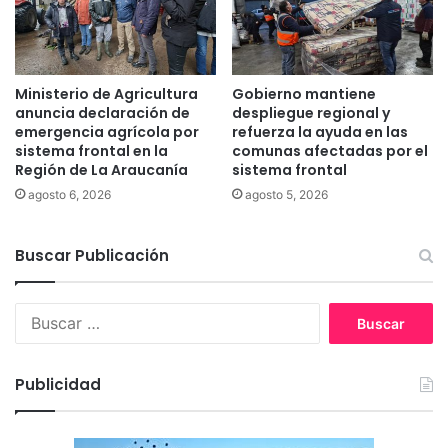
i
u
a
c
s
a
e
c
p
Ministerio de Agricultura
Gobierno mantiene
i
r
anuncia declaración de
despliegue regional y
ó
e
emergencia agrícola por
refuerza la ayuda en las
n
s
sistema frontal en la
comunas afectadas por el
a
Región de La Araucanía
sistema frontal
e
m
n
agosto 6, 2026
agosto 5, 2026
b
t
i
a
e
Buscar Publicación
r
n
á
t
g
B
a
r
u
l
a
s
e
t
c
n
i
Publicidad
a
C
s
r
o
e
:
n
s