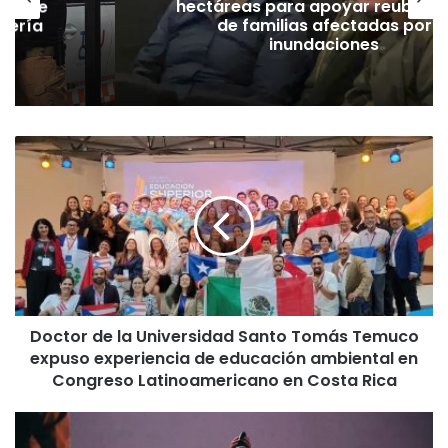
ión de
hectáreas para apoyar reubicac
dería
de familias afectadas por
inundaciones
D
o
c
t
o
r
d
e
l
Doctor de la Universidad Santo Tomás Temuco
a
expuso experiencia de educación ambiental en
U
n
Congreso Latinoamericano en Costa Rica
i
v
O
e
b