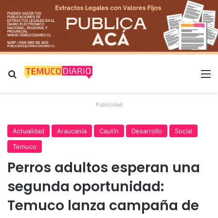
Buscar por
M
Publicidad
Actualidad
Araucanía
Cautín
Desarrollo
Social
Temuco
Perros adultos esperan una
segunda oportunidad:
Temuco lanza campaña de