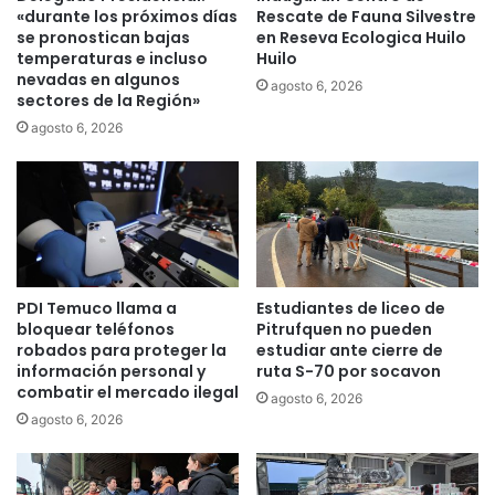
o
f
«durante los próximos días
Rescate de Fauna Silvestre
e
l
se pronostican bajas
en Reseva Ecologica Huilo
x
e
temperaturas e incluso
Huilo
p
nevadas en algunos
x
agosto 6, 2026
sectores de la Región»
u
i
s
o
agosto 6, 2026
o
n
e
a
x
r
p
s
e
o
r
b
i
r
PDI Temuco llama a
Estudiantes de liceo de
e
e
bloquear teléfonos
Pitrufquen no pueden
n
l
robados para proteger la
estudiar ante cierre de
c
a
información personal y
ruta S-70 por socavon
i
m
combatir el mercado ilegal
agosto 6, 2026
a
e
agosto 6, 2026
d
m
e
o
e
r
d