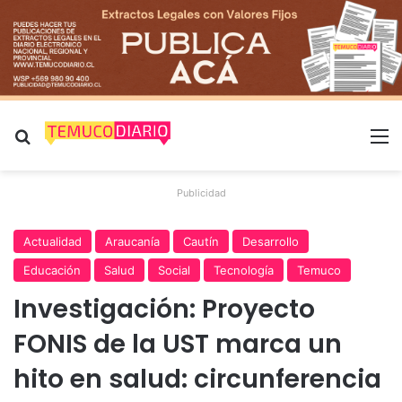
Buscar por
M
Publicidad
Actualidad
Araucanía
Cautín
Desarrollo
Educación
Salud
Social
Tecnología
Temuco
Investigación: Proyecto
FONIS de la UST marca un
hito en salud: circunferencia