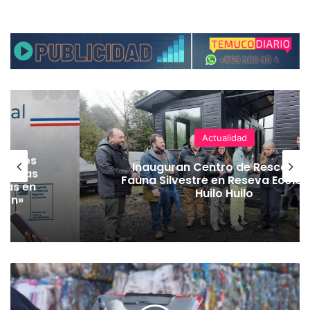
Actualidad
nte los
Inauguran Centro de Rescate 
n bajas
Fauna Silvestre en Reseva Ecolog
das en
Huilo Huilo
ión»
C
o
r