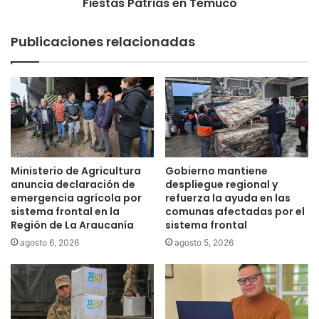
n
Fiestas Patrias en Temuco
a
A
e
n
Publicaciones relacionadas
n
t
t
o
r
n
e
i
g
o
a
d
r
i
1
e
.
r
Ministerio de Agricultura
Gobierno mantiene
2
o
anuncia declaración de
despliegue regional y
0
n
emergencia agrícola por
refuerza la ayuda en las
0
v
sistema frontal en la
comunas afectadas por el
b
Región de La Araucanía
sistema frontal
i
e
d
agosto 6, 2026
agosto 5, 2026
c
a
a
a
s
l
d
t
e
e