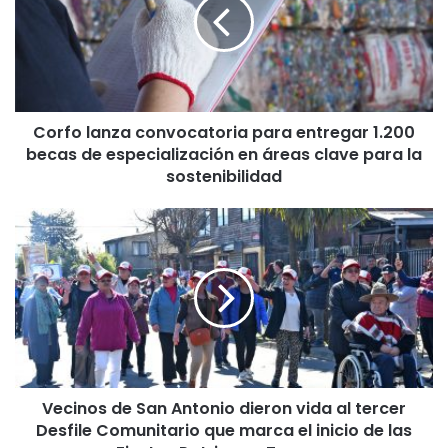
f
o
l
a
n
z
Corfo lanza convocatoria para entregar 1.200
a
becas de especialización en áreas clave para la
c
o
sostenibilidad
n
v
V
o
e
c
c
a
i
t
n
o
o
r
s
i
d
a
e
p
Vecinos de San Antonio dieron vida al tercer
S
a
Desfile Comunitario que marca el inicio de las
a
r