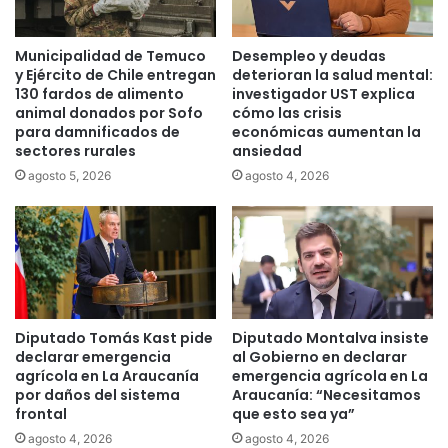
e
r
s
c
Municipalidad de Temuco
Desempleo y deudas
p
e
y Ejército de Chile entregan
deterioran la salud mental:
e
r
130 fardos de alimento
investigador UST explica
c
D
animal donados por Sofo
cómo las crisis
i
e
para damnificados de
económicas aumentan la
a
s
sectores rurales
ansiedad
l
f
agosto 5, 2026
agosto 4, 2026
i
i
z
l
a
e
c
C
i
o
ó
m
n
u
e
n
Diputado Tomás Kast pide
Diputado Montalva insiste
n
i
declarar emergencia
al Gobierno en declarar
á
t
agrícola en La Araucanía
emergencia agrícola en La
r
a
por daños del sistema
Araucanía: “Necesitamos
e
frontal
que esto sea ya”
r
a
i
agosto 4, 2026
agosto 4, 2026