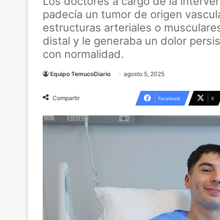
Los doctores a cargo de la interven
padecía un tumor de origen vascul
estructuras arteriales o musculares
distal y le generaba un dolor persi
con normalidad.
Equipo TemucoDiario
agosto 5, 2025
Compartir
Facebook
X