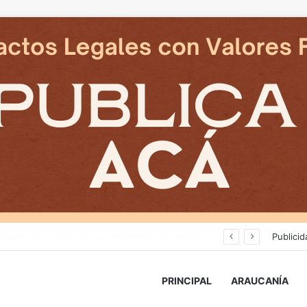
Deportes Temuco termina relación contractual con Arturo Sanhueza tras derrota ante Copiapó
Publicid
PRINCIPAL
ARAUCANÍA