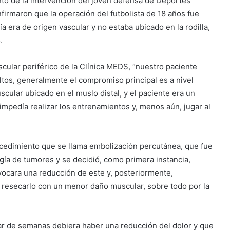
to de la intervención del joven defensa de Deportes
irmaron que la operación del futbolista de 18 años fue
a era de origen vascular y no estaba ubicado en la rodilla,
.
cular periférico de la Clínica MEDS, “nuestro paciente
ltos, generalmente el compromiso principal es a nivel
scular ubicado en el muslo distal, y el paciente era un
e impedía realizar los entrenamientos y, menos aún, jugar al
rocedimiento que se llama embolización percutánea, que fue
gía de tumores y se decidió, como primera instancia,
vocara una reducción de este y, posteriormente,
e resecarlo con un menor daño muscular, sobre todo por la
par de semanas debiera haber una reducción del dolor y que