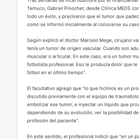
Tras semanas de incertidumbre por el financiamien
Temuco, Gabriel Pinochet, desde Clínica MEDS conf
todo un éxito, y precisaron que el tumor que padecí
como se informó inicialmente al conocerse su caso
Según explicó el doctor Marcelo Mege, cirujano vas
tenía un tumor de origen vascular. Cuando son adu
muscular o articular. En este caso, era un tumor mu
futbolista profesional. Eso le producía dolor que l
fútbol en el último tiempo”.
El facultativo agregó que “lo que hicimos es un p
discutido previamente con el equipo de traumatolo
embolizar ese tumor, e inyectar un líquido que pro
dependiendo de su evolución, ver la posibilidad d
profesión del paciente”.
En este sentido, el profesional indicó que “en un 