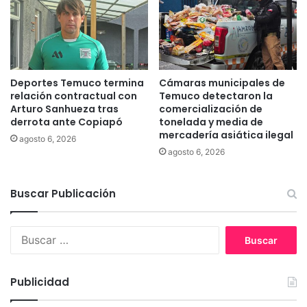
o
n
v
o
c
a
Deportes Temuco termina
Cámaras municipales de
a
relación contractual con
Temuco detectaron la
o
Arturo Sanhueza tras
comercialización de
r
derrota ante Copiapó
tonelada y media de
i
mercadería asiática ilegal
agosto 6, 2026
e
agosto 6, 2026
n
t
a
Buscar Publicación
d
o
r
B
e
u
s
s
e
c
Publicidad
n
a
e
r