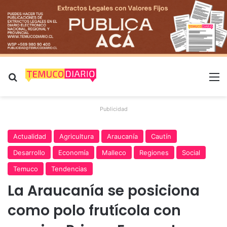
Buscar por
M
Publicidad
Actualidad
Agricultura
Araucanía
Cautín
Desarrollo
Economía
Malleco
Regiones
Social
Temuco
Tendencias
La Araucanía se posiciona
como polo frutícola con