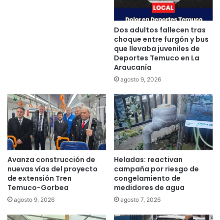
i
c
a
Dos adultos fallecen tras
:
choque entre furgón y bus
S
que llevaba juveniles de
a
Deportes Temuco en La
Araucanía
n
t
agosto 9, 2026
o
T
o
m
á
s
T
Avanza construcción de
Heladas: reactivan
e
nuevas vías del proyecto
campaña por riesgo de
m
de extensión Tren
congelamiento de
u
Temuco-Gorbea
medidores de agua
c
agosto 9, 2026
agosto 7, 2026
o
c