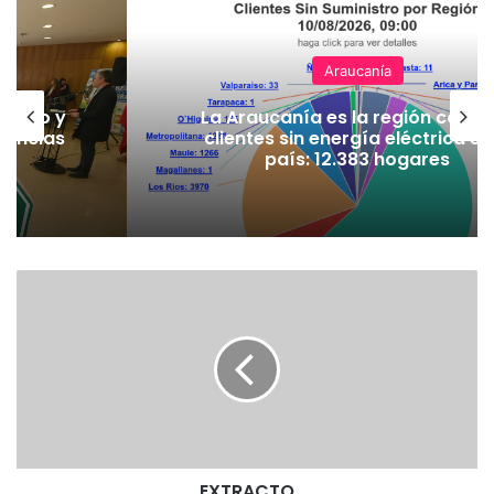
Araucanía
iempo y
La Araucanía es la región con 
clientes sin energía eléctrica en 
a
país: 12.383 hogares
E
X
T
R
A
C
T
O
EXTRACTO