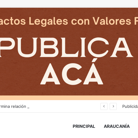
Deportes Temuco termina relación contractual con Arturo Sanhueza tras derrota ante Copiapó
Publicid
PRINCIPAL
ARAUCANÍA