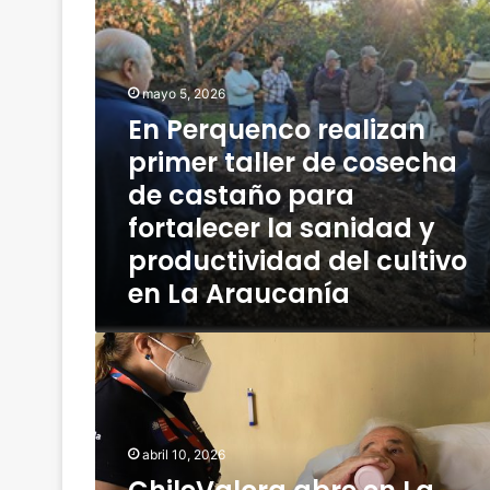
l
e
s
n
a
c
p
o
mayo 5, 2026
r
r
o
En Perquenco realizan
e
y
a
primer taller de cosecha
e
l
de castaño para
c
i
t
z
fortalecer la sanidad y
o
a
productividad del cultivo
p
n
a
en La Araucanía
p
r
r
a
i
C
e
m
h
x
e
i
i
r
l
m
t
e
i
a
abril 10, 2026
V
r
l
a
d