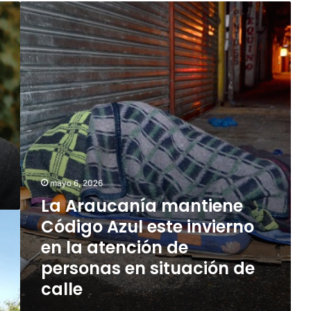
L
a
A
r
a
u
c
a
n
í
a
m
a
mayo 6, 2026
n
La Araucanía mantiene
t
Código Azul este invierno
i
e
en la atención de
n
personas en situación de
e
calle
C
ó