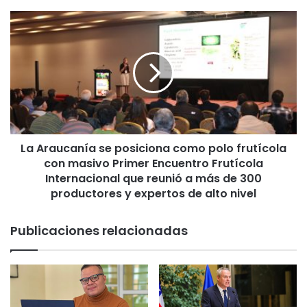
r
a
L
n
a
u
A
e
r
v
a
e
u
v
c
i
a
v
n
i
La Araucanía se posiciona como polo frutícola
í
e
con masivo Primer Encuentro Frutícola
a
n
s
Internacional que reunió a más de 300
d
e
productores y expertos de alto nivel
a
p
s
o
Publicaciones relacionadas
o
s
c
i
u
c
p
i
a
o
d
n