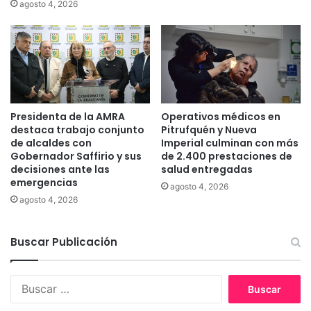
agosto 4, 2026
i
m
e
a
n
s
d
i
o
v
l
o
a
P
s
r
Presidenta de la AMRA
Operativos médicos en
e
i
destaca trabajo conjunto
Pitrufquén y Nueva
g
m
de alcaldes con
Imperial culminan con más
u
e
Gobernador Saffirio y sus
de 2.400 prestaciones de
r
decisiones ante las
salud entregadas
r
i
emergencias
E
agosto 4, 2026
d
n
agosto 4, 2026
a
c
d
u
c
Buscar Publicación
e
i
n
u
t
B
d
r
u
a
o