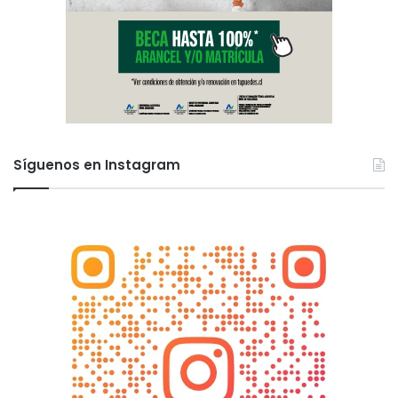
t
o
n
i
v
e
l
Síguenos en Instagram