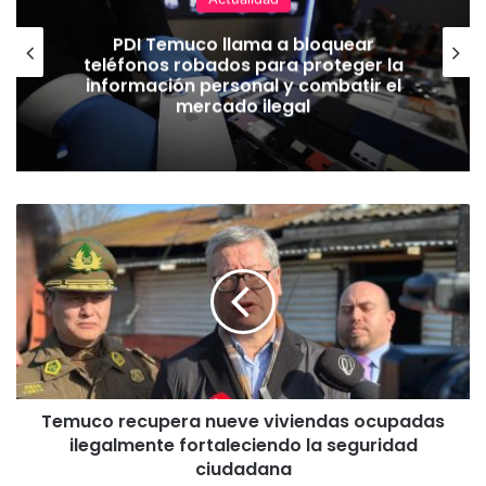
PDI Temuco llama a bloquear
teléfonos robados para proteger la
información personal y combatir el
mercado ilegal
T
e
m
u
c
o
r
e
c
Temuco recupera nueve viviendas ocupadas
u
ilegalmente fortaleciendo la seguridad
p
e
ciudadana