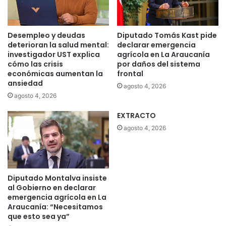
a
a
s
c
i
o
Desempleo y deudas
Diputado Tomás Kast pide
l
m
deterioran la salud mental:
declarar emergencia
e
o
investigador UST explica
agrícola en La Araucanía
g
p
cómo las crisis
por daños del sistema
a
económicas aumentan la
frontal
o
l
ansiedad
l
agosto 4, 2026
m
o
agosto 4, 2026
e
f
n
EXTRACTO
r
t
u
agosto 4, 2026
e
t
f
í
o
c
r
o
Diputado Montalva insiste
t
l
al Gobierno en declarar
a
a
emergencia agrícola en La
l
c
Araucanía: “Necesitamos
e
o
que esto sea ya”
c
n