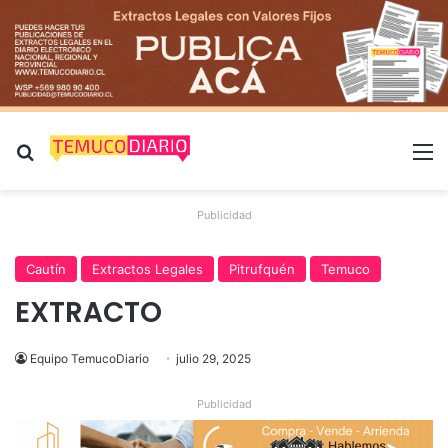
Buscar por
M
Publicidad
Cautín
Extractos Legales
Pitrufquén
Temuco
EXTRACTO
Equipo TemucoDiario
julio 29, 2025
Publicidad