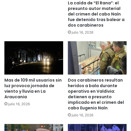
m
La caída de “El Rana”: el
v
u
presunto autor material
e
e
del crimen del cabo Naín
d
r
fue detenido tras balear a
e
dos carabineros
t
s
e
julio 16, 2026
d
d
e
e
l
t
a
r
c
e
o
s
c
p
Mas de 109 mil usuarios sin
Dos carabineros resultan
i
e
luz provoca jornada de
heridos a bala durante
n
r
viento y lluvia en La
operativo en Valdivia:
a
s
Araucania
detienen a presunto
o
implicado en el crimen del
julio 16, 2026
n
cabo Eugenio Naín
a
julio 16, 2026
s
e
n