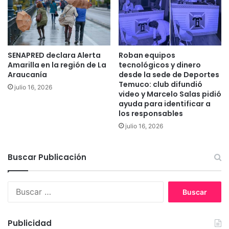
s
i
t
u
a
SENAPRED declara Alerta
Roban equipos
c
Amarilla en la región de La
tecnológicos y dinero
i
Araucanía
desde la sede de Deportes
ó
Temuco: club difundió
julio 16, 2026
video y Marcelo Salas pidió
n
ayuda para identificar a
d
los responsables
e
c
julio 16, 2026
a
l
Buscar Publicación
l
e
e
B
n
u
A
s
n
c
Publicidad
g