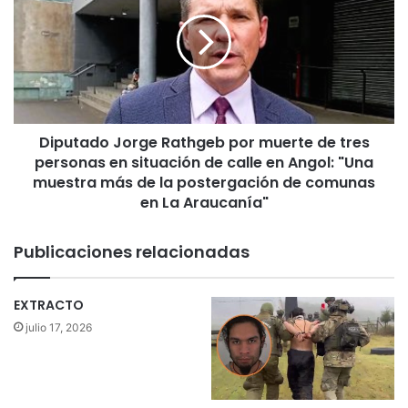
e
p
l
u
i
t
b
a
r
d
e
o
:
J
u
Diputado Jorge Rathgeb por muerte de tres
o
n
personas en situación de calle en Angol: "Una
r
p
g
muestra más de la postergación de comunas
l
e
en La Araucanía"
a
R
c
a
Publicaciones relacionadas
e
t
r
h
q
g
EXTRACTO
u
e
julio 17, 2026
e
b
s
p
e
o
v
r
i