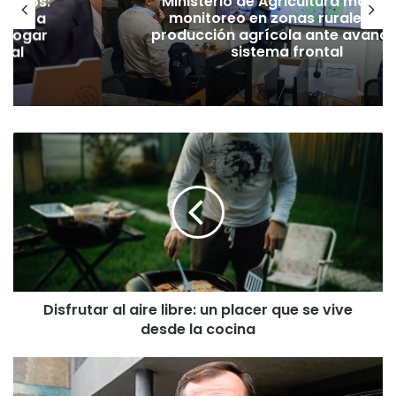
ineros:
Ministerio de Agricultura manti
l PC a
monitoreo en zonas rurales y 
derogar
producción agrícola ante avance
amal
sistema frontal
D
i
s
f
r
u
t
a
r
Disfrutar al aire libre: un placer que se vive
a
desde la cocina
l
a
i
D
r
i