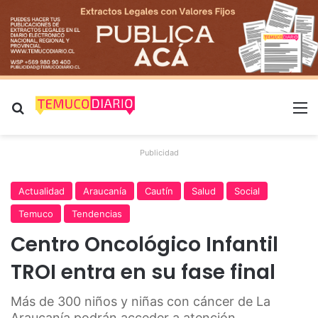
Buscar por
M
Publicidad
Actualidad
Araucanía
Cautín
Salud
Social
Temuco
Tendencias
Centro Oncológico Infantil
TROI entra en su fase final
Más de 300 niños y niñas con cáncer de La
Araucanía podrán acceder a atención