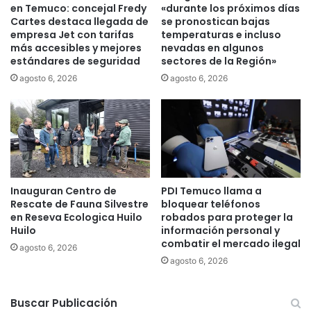
a
en Temuco: concejal Fredy
«durante los próximos días
d
Cartes destaca llegada de
se pronostican bajas
o
empresa Jet con tarifas
temperaturas e incluso
c
más accesibles y mejores
nevadas en algunos
estándares de seguridad
sectores de la Región»
e
n
agosto 6, 2026
agosto 6, 2026
t
e
s
p
o
s
i
Inauguran Centro de
PDI Temuco llama a
c
Rescate de Fauna Silvestre
bloquear teléfonos
i
en Reseva Ecologica Huilo
robados para proteger la
o
Huilo
información personal y
n
combatir el mercado ilegal
agosto 6, 2026
a
agosto 6, 2026
a
T
e
Buscar Publicación
m