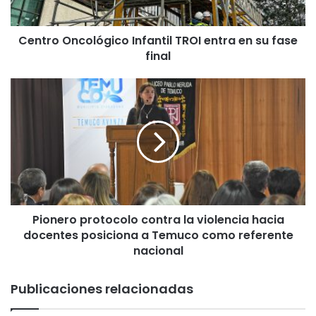
n
c
Centro Oncológico Infantil TROI entra en su fase
o
final
l
ó
g
P
i
i
c
o
o
n
I
e
n
r
f
o
a
p
n
r
t
Pionero protocolo contra la violencia hacia
o
i
docentes posiciona a Temuco como referente
t
l
o
nacional
T
c
R
o
Publicaciones relacionadas
O
l
I
o