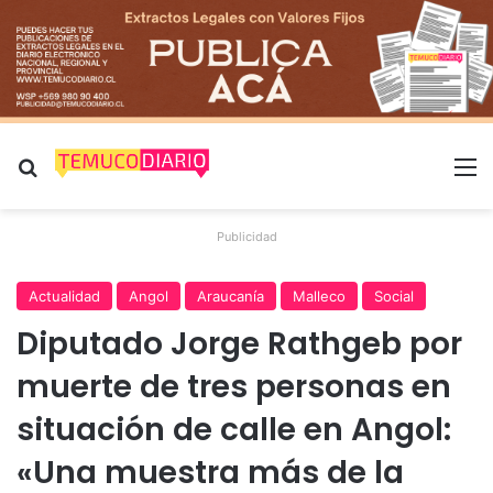
Buscar por
M
Publicidad
Actualidad
Angol
Araucanía
Malleco
Social
Diputado Jorge Rathgeb por
muerte de tres personas en
situación de calle en Angol:
«Una muestra más de la