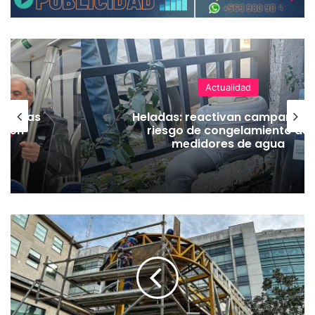
Actualidad
as vías
Heladas: reactivan campaña p
Tren
riesgo de congelamiento de
medidores de agua
C
e
n
t
r
o
O