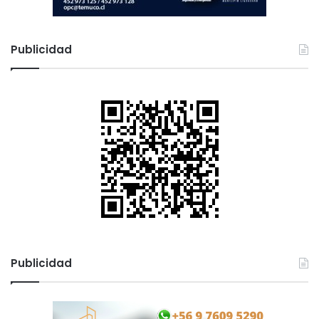
n
a
l
Publicidad
Publicidad