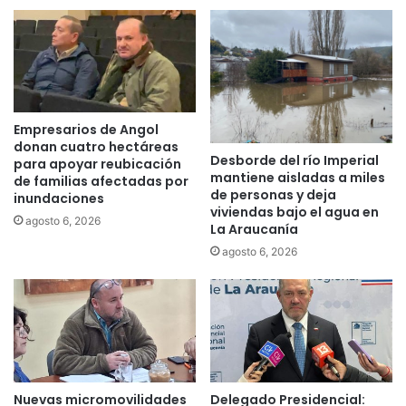
e
c
n
o
t
n
r
t
a
r
e
a
n
l
Empresarios de Angol
s
a
donan cuatro hectáreas
u
Desborde del río Imperial
v
para apoyar reubicación
mantiene aisladas a miles
f
i
de familias afectadas por
de personas y deja
a
inundaciones
o
viviendas bajo el agua en
s
l
agosto 6, 2026
La Araucanía
e
e
agosto 6, 2026
f
n
i
c
n
i
a
a
l
h
a
c
i
Nuevas micromovilidades
Delegado Presidencial: