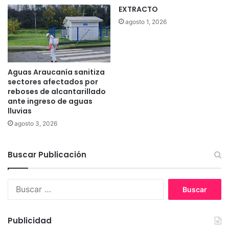
EXTRACTO
agosto 1, 2026
Aguas Araucanía sanitiza
sectores afectados por
reboses de alcantarillado
ante ingreso de aguas
lluvias
agosto 3, 2026
Buscar Publicación
B
u
s
c
Publicidad
a