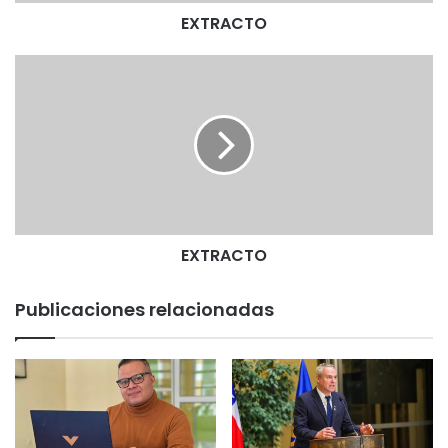
EXTRACTO
E
X
T
R
A
C
T
O
EXTRACTO
Publicaciones relacionadas