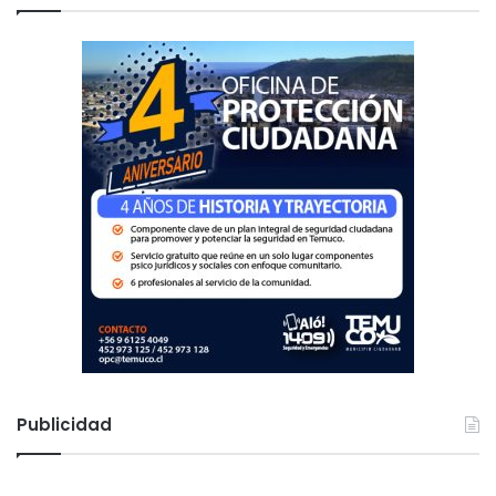
r
:
Publicidad