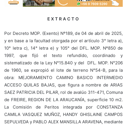
E X T R A C T O
Por Decreto MOP. (Exento) Nº189, de 04 de abril de 2025,
y en base a la facultad otorgada por el artículo 3° letra a),
10° letra c), 14° letra e) y 105° del DFL. MOP. Nº850 de
1997, que fijó el texto refundido, coordinado y
sistematizado de la Ley N°15.840 y del DFL. MOP. N°206
de 1960, se expropió el lote de terreno N°54-B, para la
obra: MEJORAMIENTO CAMINO BASICO INTERMEDIO
ACCESO QUILAS BAJAS, que figura a nombre de ARIAS
SAEZ PATRICIA DEL PILAR, rol de avalúo 311-471, Comuna
de FREIRE, REGION DE LA ARAUCANÍA, superficie 10 m2.
La Comisión de Peritos integrada por CONSTANZA
CAMILA VASQUEZ MUÑOZ, HANDY GHISLAINE CAMPOS
SEPULVEDA y PABLO ALEX MANSILLA ARAVENA, mediante