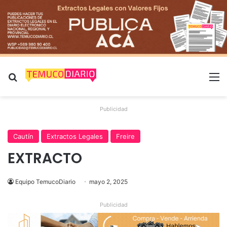
Buscar por
M
Publicidad
Cautín
Extractos Legales
Freire
EXTRACTO
Equipo TemucoDiario
mayo 2, 2025
Publicidad