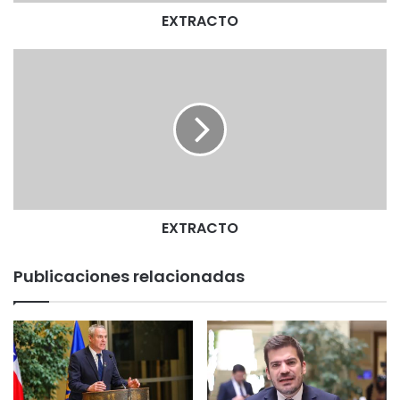
EXTRACTO
E
X
T
R
A
C
T
O
EXTRACTO
Publicaciones relacionadas