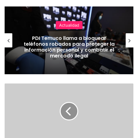
Actualidad
PDI Temuco llama a bloquear
teléfonos robados para proteger la
información personal y combatir el
mercado ilegal
E
X
T
R
A
C
T
O