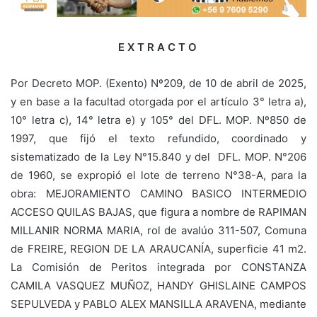
E X T R A C T O
Por Decreto MOP. (Exento) Nº209, de 10 de abril de 2025,
y en base a la facultad otorgada por el artículo 3° letra a),
10° letra c), 14° letra e) y 105° del DFL. MOP. Nº850 de
1997, que fijó el texto refundido, coordinado y
sistematizado de la Ley N°15.840 y del DFL. MOP. N°206
de 1960, se expropió el lote de terreno N°38-A, para la
obra: MEJORAMIENTO CAMINO BASICO INTERMEDIO
ACCESO QUILAS BAJAS, que figura a nombre de RAPIMAN
MILLANIR NORMA MARIA, rol de avalúo 311-507, Comuna
de FREIRE, REGION DE LA ARAUCANÍA, superficie 41 m2.
La Comisión de Peritos integrada por CONSTANZA
CAMILA VASQUEZ MUÑOZ, HANDY GHISLAINE CAMPOS
SEPULVEDA y PABLO ALEX MANSILLA ARAVENA, mediante