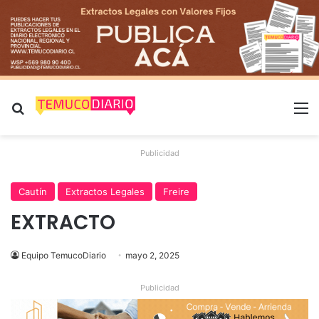
Buscar por
M
Publicidad
Cautín
Extractos Legales
Freire
EXTRACTO
Equipo TemucoDiario
mayo 2, 2025
Publicidad