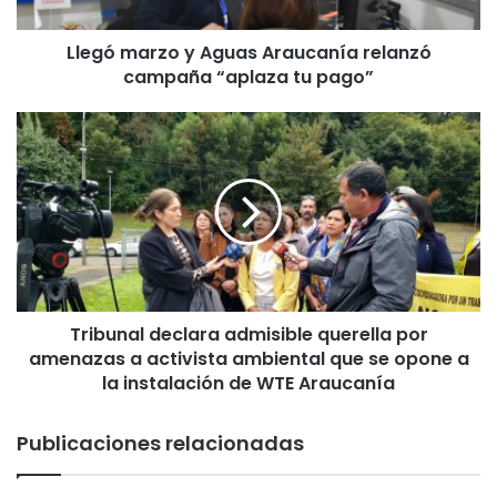
r
z
Llegó marzo y Aguas Araucanía relanzó
o
campaña “aplaza tu pago”
y
A
g
T
u
r
a
i
s
b
A
u
r
n
a
a
u
l
c
d
a
Tribunal declara admisible querella por
e
n
amenazas a activista ambiental que se opone a
c
í
l
la instalación de WTE Araucanía
a
a
r
r
Publicaciones relacionadas
e
a
l
a
a
d