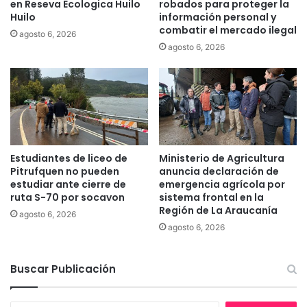
en Reseva Ecologica Huilo
robados para proteger la
g
n
Huilo
información personal y
o
a
combatir el mercado ilegal
agosto 6, 2026
”
z
agosto 6, 2026
a
s
a
a
c
t
i
v
Estudiantes de liceo de
Ministerio de Agricultura
i
Pitrufquen no pueden
anuncia declaración de
s
estudiar ante cierre de
emergencia agrícola por
t
ruta S-70 por socavon
sistema frontal en la
Región de La Araucanía
a
agosto 6, 2026
a
agosto 6, 2026
m
b
Buscar Publicación
i
e
n