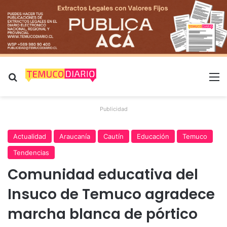
Buscar por
M
Publicidad
Actualidad
Araucanía
Cautín
Educación
Temuco
Tendencias
Comunidad educativa del
Insuco de Temuco agradece
marcha blanca de pórtico