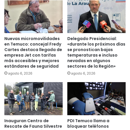
n
m
z
i
ó
s
c
i
a
b
m
l
Nuevas micromovilidades
Delegado Presidencial:
p
e
en Temuco: concejal Fredy
«durante los próximos días
a
q
Cartes destaca llegada de
se pronostican bajas
ñ
u
empresa Jet con tarifas
temperaturas e incluso
a
más accesibles y mejores
nevadas en algunos
e
estándares de seguridad
sectores de la Región»
“
r
a
e
agosto 6, 2026
agosto 6, 2026
p
l
l
l
a
a
z
p
a
o
t
r
u
a
Inauguran Centro de
PDI Temuco llama a
p
m
Rescate de Fauna Silvestre
bloquear teléfonos
a
e