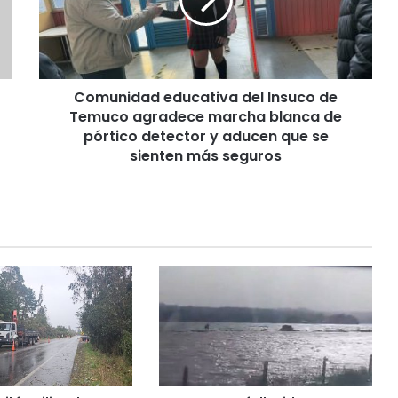
n
i
d
a
d
Comunidad educativa del Insuco de
e
Temuco agradece marcha blanca de
d
u
pórtico detector y aducen que se
c
sienten más seguros
a
t
i
v
a
d
e
l
I
n
s
u
c