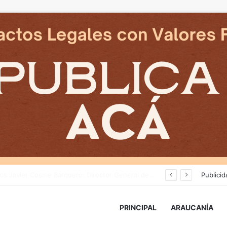
 en reposicion de energia en La Araucania
Publicid
PRINCIPAL
ARAUCANÍA