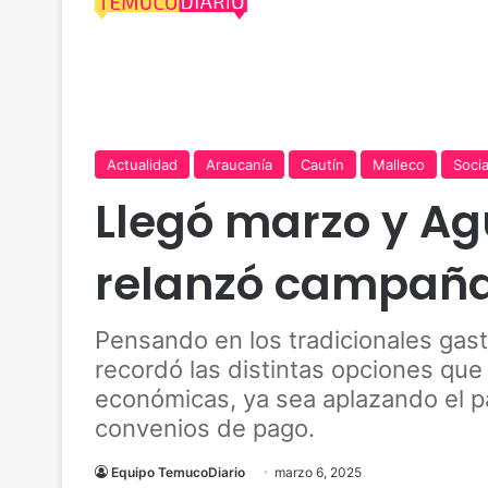
Actualidad
Araucanía
Cautín
Malleco
Socia
Llegó marzo y A
relanzó campaña
Pensando en los tradicionales gasto
recordó las distintas opciones que 
económicas, ya sea aplazando el 
convenios de pago.
Equipo TemucoDiario
marzo 6, 2025