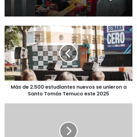
M
á
s
d
e
2
.
5
0
Más de 2.500 estudiantes nuevos se unieron a
0
Santo Tomás Temuco este 2025
e
s
t
E
u
X
d
T
i
R
a
A