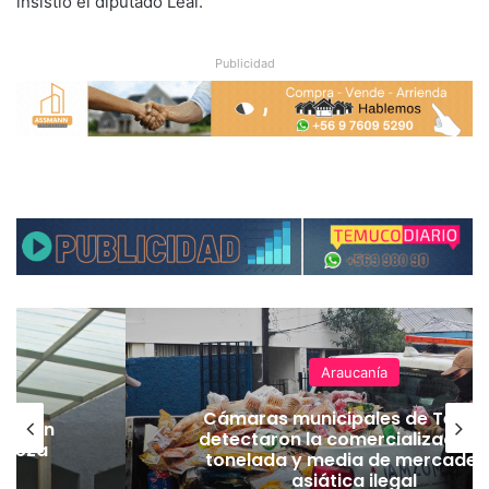
insistió el diputado Leal.
Publicidad
Araucanía
Cámaras municipales de Temu
lación
detectaron la comercialización
hueza
tonelada y media de mercader
pó
asiática ilegal