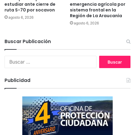
5
estudiar ante cierre de
emergencia agrícola por
ruta S-70 por socavon
sistema frontal en la
Región de La Araucanía
agosto 6, 2026
agosto 6, 2026
Buscar Publicación
B
u
s
c
Publicidad
a
r
: