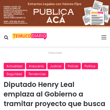
Buscar por
M
Publicidad
Actualidad
Araucanía
Judicial
Policial
Política
Seguridad
Tendencias
Diputado Henry Leal
emplaza al Gobierno a
tramitar proyecto que busca