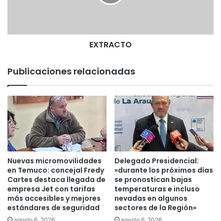
n
C
t
T
e
O
s
n
EXTRACTO
u
e
Publicaciones relacionadas
v
o
s
s
e
u
n
i
e
Nuevas micromovilidades
Delegado Presidencial:
r
en Temuco: concejal Fredy
«durante los próximos días
o
Cartes destaca llegada de
se pronostican bajas
n
empresa Jet con tarifas
temperaturas e incluso
más accesibles y mejores
nevadas en algunos
a
estándares de seguridad
sectores de la Región»
S
a
agosto 6, 2026
agosto 6, 2026