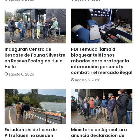
n
t
o
T
o
m
á
Inauguran Centro de
PDI Temuco llama a
s
Rescate de Fauna Silvestre
bloquear teléfonos
T
en Reseva Ecologica Huilo
robados para proteger la
e
Huilo
información personal y
m
combatir el mercado ilegal
agosto 6, 2026
u
agosto 6, 2026
c
o
e
s
t
e
2
0
Estudiantes de liceo de
Ministerio de Agricultura
2
Pitrufquen no pueden
anuncia declaración de