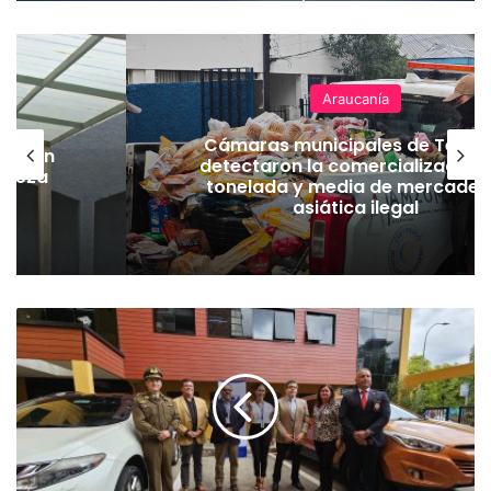
Araucanía
Cámaras municipales de Temu
lación
detectaron la comercialización
hueza
tonelada y media de mercader
pó
asiática ilegal
I
n
é
d
i
t
o
a