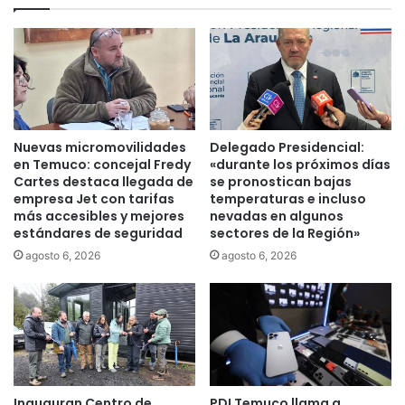
u
l
r
e
y
m
F
p
i
l
s
a
c
z
a
a
Nuevas micromovilidades
Delegado Presidencial:
l
a
en Temuco: concejal Fredy
«durante los próximos días
í
l
Cartes destaca llegada de
se pronostican bajas
a
G
empresa Jet con tarifas
temperaturas e incluso
R
más accesibles y mejores
nevadas en algunos
o
e
estándares de seguridad
sectores de la Región»
b
g
i
agosto 6, 2026
agosto 6, 2026
i
e
o
r
n
n
a
o
l
a
p
t
e
r
Inauguran Centro de
PDI Temuco llama a
r
a