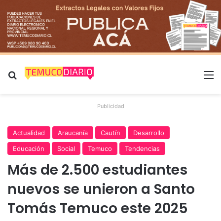
Buscar por
M
Publicidad
Actualidad
Araucanía
Cautín
Desarrollo
Educación
Social
Temuco
Tendencias
Más de 2.500 estudiantes
nuevos se unieron a Santo
Tomás Temuco este 2025