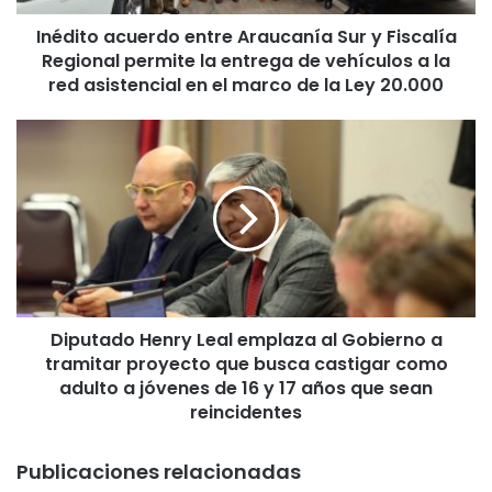
c
Inédito acuerdo entre Araucanía Sur y Fiscalía
u
Regional permite la entrega de vehículos a la
e
r
red asistencial en el marco de la Ley 20.000
d
o
D
e
i
n
p
t
u
r
t
e
a
A
d
r
o
a
H
u
Diputado Henry Leal emplaza al Gobierno a
e
c
tramitar proyecto que busca castigar como
n
a
r
adulto a jóvenes de 16 y 17 años que sean
n
y
reincidentes
í
L
a
e
Publicaciones relacionadas
S
a