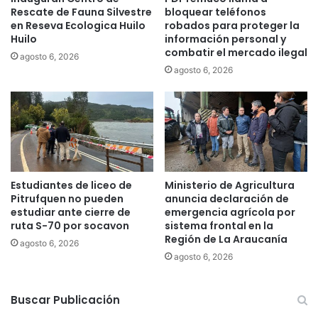
Rescate de Fauna Silvestre
bloquear teléfonos
m
m
en Reseva Ecologica Huilo
robados para proteger la
i
i
Huilo
información personal y
t
t
combatir el mercado ilegal
agosto 6, 2026
e
a
agosto 6, 2026
l
r
a
p
e
r
n
o
t
y
r
e
e
c
g
t
Estudiantes de liceo de
Ministerio de Agricultura
a
o
Pitrufquen no pueden
anuncia declaración de
d
q
estudiar ante cierre de
emergencia agrícola por
e
u
ruta S-70 por socavon
sistema frontal en la
v
Región de La Araucanía
e
agosto 6, 2026
e
b
agosto 6, 2026
h
u
í
s
c
c
Buscar Publicación
u
a