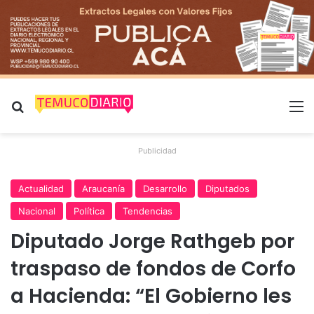
Buscar por
M
Publicidad
Actualidad
Araucanía
Desarrollo
Diputados
Nacional
Política
Tendencias
Diputado Jorge Rathgeb por
traspaso de fondos de Corfo
a Hacienda: “El Gobierno les