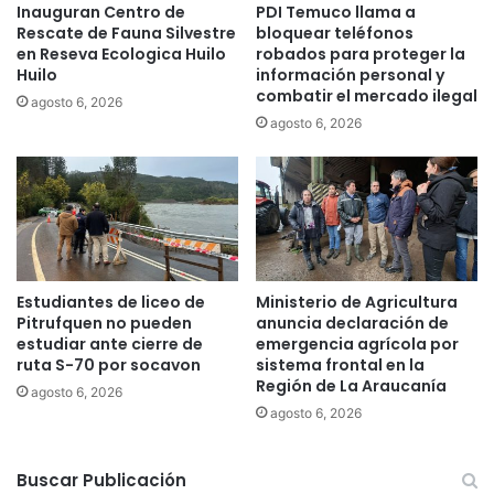
Inauguran Centro de
PDI Temuco llama a
s
u
Rescate de Fauna Silvestre
bloquear teléfonos
i
n
en Reseva Ecologica Huilo
robados para proteger la
n
i
Huilo
información personal y
c
c
combatir el mercado ilegal
agosto 6, 2026
e
i
agosto 6, 2026
n
p
d
a
i
l
o
d
s
e
f
T
o
e
r
m
Estudiantes de liceo de
Ministerio de Agricultura
e
u
Pitrufquen no pueden
anuncia declaración de
s
c
estudiar ante cierre de
emergencia agrícola por
t
o
ruta S-70 por socavon
sistema frontal en la
a
Región de La Araucanía
c
agosto 6, 2026
l
o
agosto 6, 2026
e
n
s
ú
e
Buscar Publicación
n