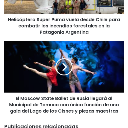
p
t
e
Helicóptero Super Puma vuela desde Chile para
r
combatir los incendios forestales en la
o
S
Patagonia Argentina
u
p
E
e
l
r
M
P
o
u
s
m
c
a
o
v
w
u
S
e
El Moscow State Ballet de Rusia llegará al
t
l
Municipal de Temuco con única función de una
a
a
t
gala del Lago de los Cisnes y piezas maestras
d
e
e
B
Publicaciones relacionadas
s
a