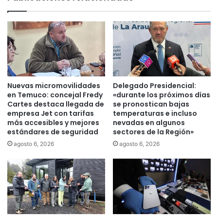
d
l
e
l
C
e
h
t
i
d
l
e
e
R
p
u
Nuevas micromovilidades
Delegado Presidencial:
a
s
en Temuco: concejal Fredy
«durante los próximos días
r
i
Cartes destaca llegada de
se pronostican bajas
a
a
empresa Jet con tarifas
temperaturas e incluso
c
más accesibles y mejores
nevadas en algunos
l
estándares de seguridad
sectores de la Región»
o
l
m
e
agosto 6, 2026
agosto 6, 2026
b
g
a
a
t
r
i
á
r
a
l
l
o
M