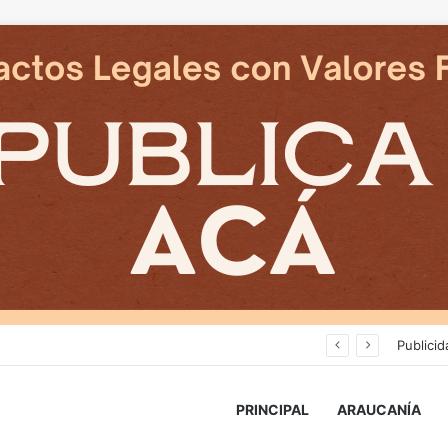
Cámaras municipales de Temuco detectaron la comercialización de tonelada y media de mercadería asiática ilegal
Publicid
PRINCIPAL
ARAUCANÍA