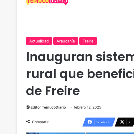
Actualidad
Araucanía
Freire
Inauguran siste
rural que benefic
de Freire
Editor TemucoDiario
febrero 12, 2025
Compartir
Facebook
X