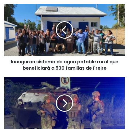
I
n
a
u
g
u
r
a
n
Inauguran sistema de agua potable rural que
s
beneficiará a 530 familias de Freire
i
s
t
T
e
o
m
q
a
u
d
e
e
d
a
e
g
q
u
u