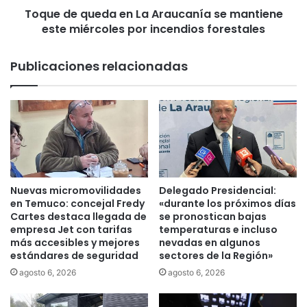
a
Toque de queda en La Araucanía se mantiene
e
p
este miércoles por incendios forestales
d
o
a
t
e
Publicaciones relacionadas
a
n
b
L
l
a
e
A
r
r
u
a
r
u
a
c
l
a
Nuevas micromovilidades
Delegado Presidencial:
q
n
en Temuco: concejal Fredy
«durante los próximos días
u
í
Cartes destaca llegada de
se pronostican bajas
e
empresa Jet con tarifas
temperaturas e incluso
a
más accesibles y mejores
nevadas en algunos
b
s
estándares de seguridad
sectores de la Región»
e
e
n
m
agosto 6, 2026
agosto 6, 2026
e
a
f
n