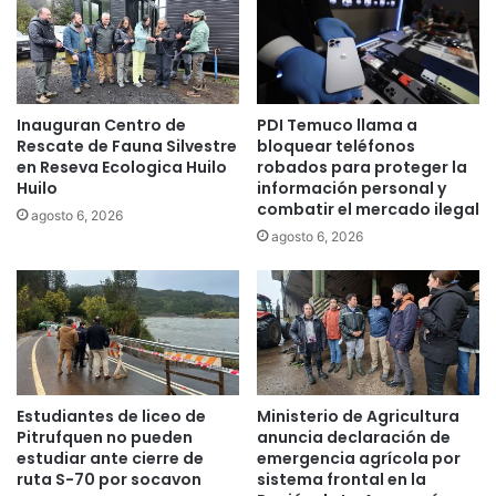
i
t
c
i
i
e
a
n
r
e
Inauguran Centro de
PDI Temuco llama a
á
e
Rescate de Fauna Silvestre
bloquear teléfonos
a
s
en Reseva Ecologica Huilo
robados para proteger la
5
t
Huilo
información personal y
3
e
combatir el mercado ilegal
agosto 6, 2026
0
m
agosto 6, 2026
f
i
a
é
m
r
i
c
l
o
i
l
a
e
s
s
Estudiantes de liceo de
Ministerio de Agricultura
d
p
Pitrufquen no pueden
anuncia declaración de
e
o
estudiar ante cierre de
emergencia agrícola por
F
ruta S-70 por socavon
sistema frontal en la
r