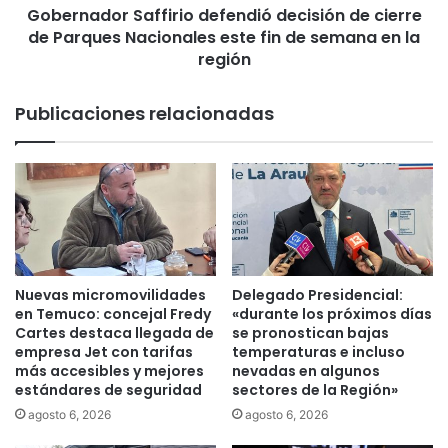
t
Gobernador Saffirio defendió decisión de cierre
r
ó
de Parques Nacionales este fin de semana en la
S
a
a
región
D
f
e
f
Publicaciones relacionadas
l
i
e
r
g
i
a
o
c
d
i
e
ó
f
n
e
R
n
Nuevas micromovilidades
Delegado Presidencial:
e
d
en Temuco: concejal Fredy
«durante los próximos días
g
i
Cartes destaca llegada de
se pronostican bajas
i
ó
empresa Jet con tarifas
temperaturas e incluso
o
más accesibles y mejores
nevadas en algunos
d
estándares de seguridad
sectores de la Región»
n
e
a
c
agosto 6, 2026
agosto 6, 2026
l
i