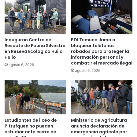
q
s
u
i
e
ó
s
n
e
d
q
e
Inauguran Centro de
PDI Temuco llama a
u
c
Rescate de Fauna Silvestre
bloquear teléfonos
e
i
en Reseva Ecologica Huilo
robados para proteger la
r
e
Huilo
información personal y
e
r
combatir el mercado ilegal
agosto 6, 2026
l
r
agosto 6, 2026
l
e
e
d
p
e
o
P
r
a
a
r
t
q
a
u
Estudiantes de liceo de
Ministerio de Agricultura
q
e
Pitrufquen no pueden
anuncia declaración de
u
s
estudiar ante cierre de
emergencia agrícola por
e
N