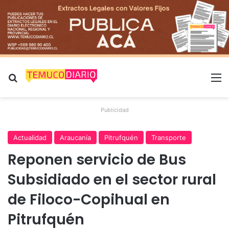
Buscar por
M
Publicidad
Actualidad
Araucanía
Pitrufquén
Transporte
Reponen servicio de Bus
Subsidiado en el sector rural
de Filoco-Copihual en
Pitrufquén