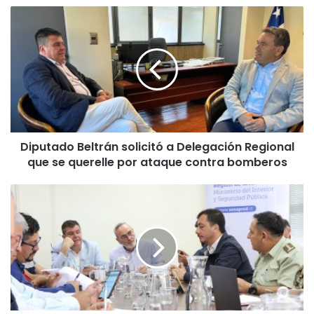
D
i
p
u
t
a
d
o
B
Diputado Beltrán solicitó a Delegación Regional
e
que se querelle por ataque contra bomberos
l
t
r
G
á
o
n
b
s
e
o
r
l
n
i
a
c
d
i
o