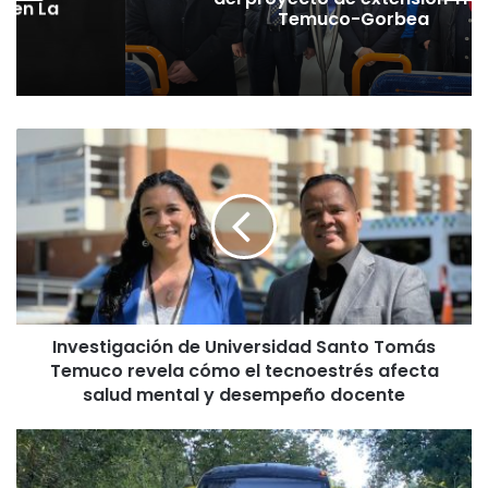
o en La
Temuco-Gorbea
I
n
v
e
s
t
i
g
a
Investigación de Universidad Santo Tomás
c
Temuco revela cómo el tecnoestrés afecta
i
ó
salud mental y desempeño docente
n
d
R
e
e
U
p