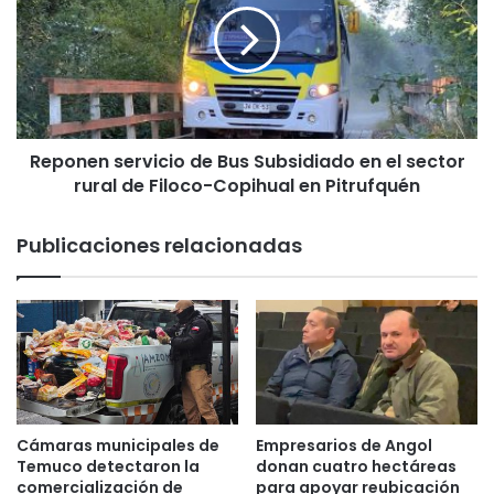
n
o
i
n
v
e
e
n
r
s
s
e
i
Reponen servicio de Bus Subsidiado en el sector
r
d
rural de Filoco-Copihual en Pitrufquén
v
a
i
d
c
Publicaciones relacionadas
S
i
a
o
n
d
t
e
o
B
T
u
o
s
m
S
á
u
Cámaras municipales de
Empresarios de Angol
s
b
Temuco detectaron la
donan cuatro hectáreas
T
s
comercialización de
para apoyar reubicación