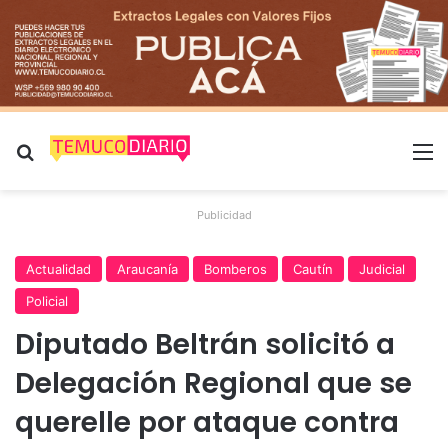
Buscar por
M
Publicidad
Actualidad
Araucanía
Bomberos
Cautín
Judicial
Policial
Diputado Beltrán solicitó a
Delegación Regional que se
querelle por ataque contra