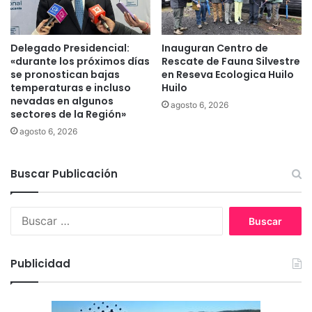
o
d
e
e
s
F
t
Delegado Presidencial:
Inauguran Centro de
i
r
«durante los próximos días
Rescate de Fauna Silvestre
l
se pronostican bajas
en Reseva Ecologica Huilo
é
o
temperaturas e incluso
Huilo
s
c
nevadas en algunos
a
agosto 6, 2026
o
sectores de la Región»
f
-
agosto 6, 2026
e
C
c
o
t
p
Buscar Publicación
a
i
s
h
a
u
B
l
a
u
u
l
s
d
e
c
Publicidad
m
n
a
e
P
r
n
i
:
t
t