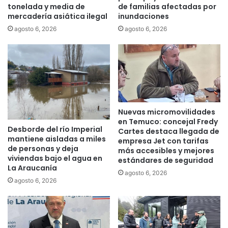
e
tonelada y media de
de familias afectadas por
i
m
mercadería asiática ilegal
inundaciones
d
u
i
agosto 6, 2026
agosto 6, 2026
c
a
o
d
r
o
e
e
v
n
e
e
l
l
Nuevas micromovilidades
a
s
en Temuco: concejal Fredy
c
e
Desborde del río Imperial
Cartes destaca llegada de
ó
c
mantiene aisladas a miles
empresa Jet con tarifas
m
t
de personas y deja
más accesibles y mejores
o
o
viviendas bajo el agua en
estándares de seguridad
e
r
La Araucanía
agosto 6, 2026
l
r
agosto 6, 2026
t
u
e
r
c
a
n
l