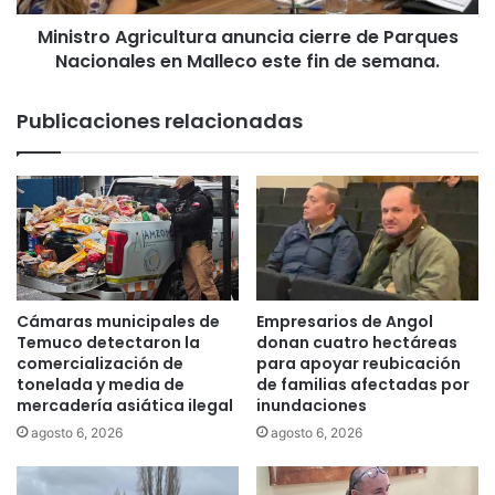
A
Ministro Agricultura anuncia cierre de Parques
g
Nacionales en Malleco este fin de semana.
r
i
c
Publicaciones relacionadas
u
l
t
u
r
a
a
n
u
Cámaras municipales de
Empresarios de Angol
n
Temuco detectaron la
donan cuatro hectáreas
c
comercialización de
para apoyar reubicación
tonelada y media de
de familias afectadas por
i
mercadería asiática ilegal
inundaciones
a
c
agosto 6, 2026
agosto 6, 2026
i
e