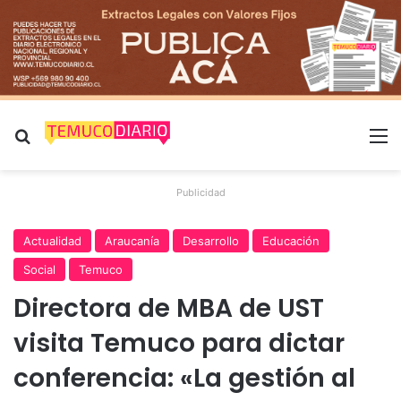
Buscar por
M
Publicidad
Actualidad
Araucanía
Desarrollo
Educación
Social
Temuco
Directora de MBA de UST
visita Temuco para dictar
conferencia: «La gestión al