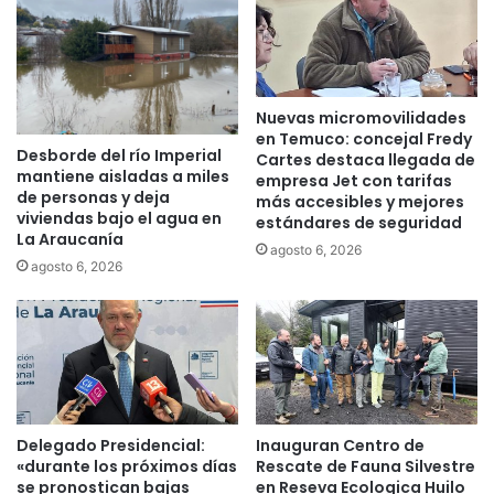
r
r
e
d
e
Nuevas micromovilidades
P
en Temuco: concejal Fredy
a
Desborde del río Imperial
Cartes destaca llegada de
r
mantiene aisladas a miles
empresa Jet con tarifas
q
de personas y deja
más accesibles y mejores
u
viviendas bajo el agua en
estándares de seguridad
e
La Araucanía
agosto 6, 2026
s
agosto 6, 2026
N
a
c
i
o
n
a
Delegado Presidencial:
Inauguran Centro de
l
«durante los próximos días
Rescate de Fauna Silvestre
e
se pronostican bajas
en Reseva Ecologica Huilo
s