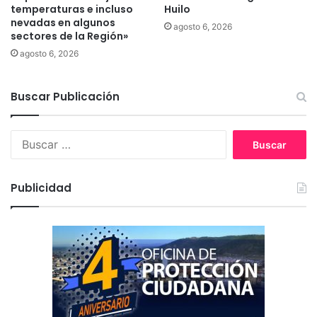
temperaturas e incluso
Huilo
e
nevadas en algunos
agosto 6, 2026
n
sectores de la Región»
M
agosto 6, 2026
a
l
l
Buscar Publicación
e
c
o
B
e
u
s
s
t
c
Publicidad
e
a
f
r
i
:
n
d
e
s
e
m