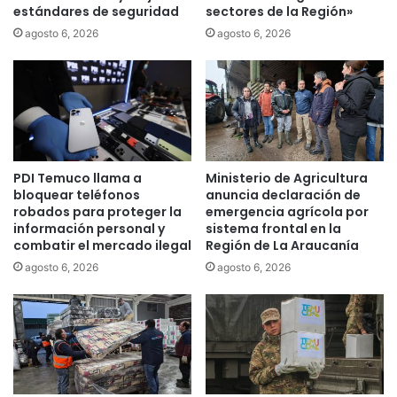
estándares de seguridad
sectores de la Región»
l
m
a
u
agosto 6, 2026
agosto 6, 2026
U
c
C
o
a
p
p
a
o
r
r
a
t
d
PDI Temuco llama a
Ministerio de Agricultura
a
i
bloquear teléfonos
anuncia declaración de
r
c
robados para proteger la
emergencia agrícola por
á
t
información personal y
sistema frontal en la
e
a
combatir el mercado ilegal
Región de La Araucanía
x
r
agosto 6, 2026
agosto 6, 2026
p
c
e
o
r
n
i
f
e
e
n
r
c
e