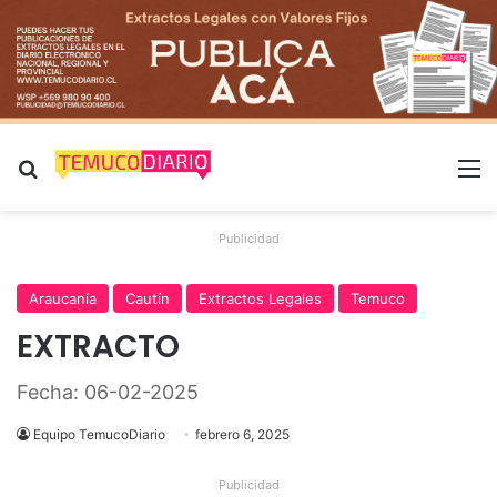
Buscar por
M
Publicidad
Araucanía
Cautín
Extractos Legales
Temuco
EXTRACTO
Fecha: 06-02-2025
Equipo TemucoDiario
febrero 6, 2025
Publicidad