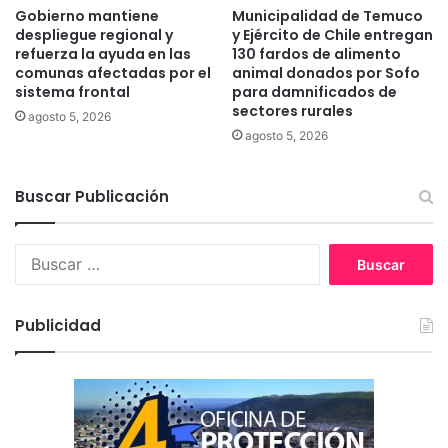
i
n
Gobierno mantiene
Municipalidad de Temuco
a
c
despliegue regional y
y Ejército de Chile entregan
a
i
refuerza la ayuda en las
130 fardos de alimento
l
a
comunas afectadas por el
animal donados por Sofo
p
sistema frontal
para damnificados de
:
sectores rurales
l
"
agosto 5, 2026
a
L
agosto 5, 2026
n
a
t
g
Buscar Publicación
e
e
l
s
t
B
i
u
ó
s
n
c
a
Publicidad
a
l
r
c
:
e
n
t