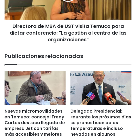
t
s
o
a
r
l
a
b
Directora de MBA de UST visita Temuco para
d
i
dictar conferencia: "La gestión al centro de las
e
v
M
organizaciones"
e
B
r
A
Publicaciones relacionadas
d
d
e
e
.
U
E
S
x
T
f
v
i
i
g
s
u
i
Nuevas micromovilidades
Delegado Presidencial:
r
t
en Temuco: concejal Fredy
«durante los próximos días
a
a
Cartes destaca llegada de
se pronostican bajas
d
T
empresa Jet con tarifas
temperaturas e incluso
e
más accesibles y mejores
nevadas en algunos
e