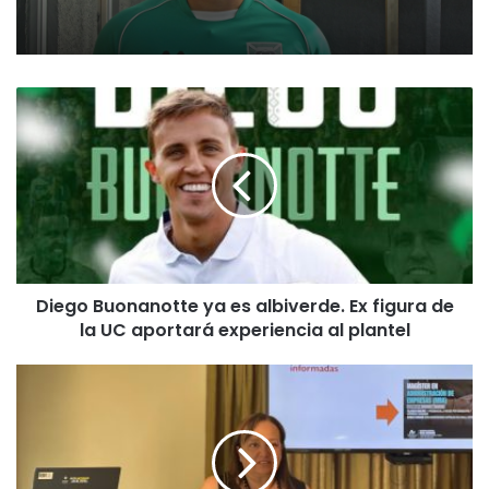
D
i
e
g
o
B
u
o
n
Diego Buonanotte ya es albiverde. Ex figura de
a
la UC aportará experiencia al plantel
n
o
t
D
t
i
e
r
y
e
a
c
e