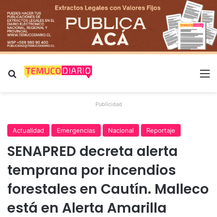
Buscar por
M
Publicidad
Actualidad
Emergencias
Nacional
Reportaje
SENAPRED decreta alerta
temprana por incendios
forestales en Cautín. Malleco
está en Alerta Amarilla