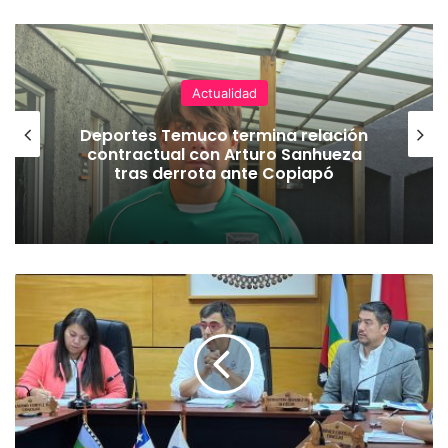
Actualidad
Deportes Temuco termina relación
contractual con Arturo Sanhueza
tras derrota ante Copiapó
M
u
n
i
c
i
p
a