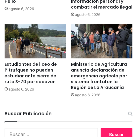
Huilo
información personal y
a
c
combatir el mercado ilegal
agosto 6, 2026
d
a
agosto 6, 2026
e
y
c
ó
o
a
m
l
p
a
r
s
a
a
d
g
Estudiantes de liceo de
Ministerio de Agricultura
e
u
Pitrufquen no pueden
anuncia declaración de
t
a
estudiar ante cierre de
emergencia agrícola por
i
ruta S-70 por socavon
sistema frontal en la
s
e
Región de La Araucanía
d
agosto 6, 2026
r
e
agosto 6, 2026
r
l
a
L
s
Buscar Publicación
a
p
g
a
o
B
r
V