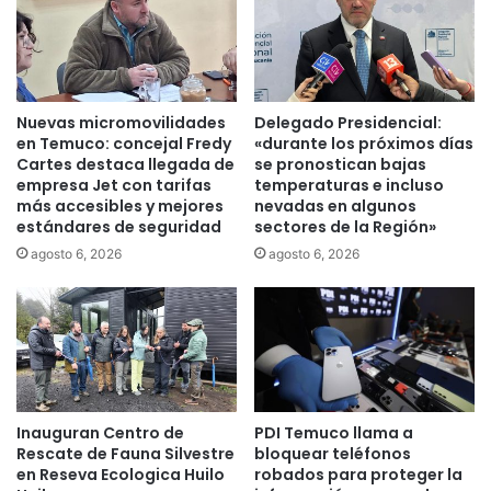
e
b
g
u
u
s
l
c
a
a
Nuevas micromovilidades
Delegado Presidencial:
r
n
en Temuco: concejal Fredy
«durante los próximos días
i
a
Cartes destaca llegada de
se pronostican bajas
d
empresa Jet con tarifas
temperaturas e incluso
j
a
más accesibles y mejores
nevadas en algunos
o
estándares de seguridad
sectores de la Región»
d
v
e
e
agosto 6, 2026
agosto 6, 2026
s
n
e
2
n
3
l
a
a
ñ
o
o
f
s
Inauguran Centro de
PDI Temuco llama a
e
q
Rescate de Fauna Silvestre
bloquear teléfonos
r
u
en Reseva Ecologica Huilo
robados para proteger la
t
e