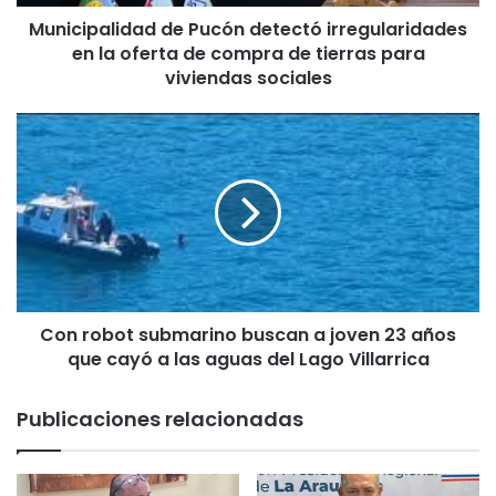
l
Municipalidad de Pucón detectó irregularidades
i
en la oferta de compra de tierras para
d
a
viviendas sociales
d
d
C
e
o
P
n
u
r
c
o
ó
b
n
o
d
t
e
s
t
Con robot submarino buscan a joven 23 años
u
e
que cayó a las aguas del Lago Villarrica
b
c
m
t
a
Publicaciones relacionadas
ó
r
i
i
r
n
r
o