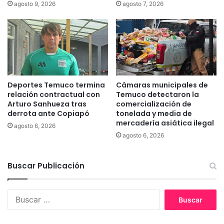
agosto 9, 2026
agosto 7, 2026
d
e
o
s
e
t
n
e
l
a
a
ñ
f
o
o
e
Deportes Temuco termina
Cámaras municipales de
r
l
relación contractual con
Temuco detectaron la
m
P
Arturo Sanhueza tras
comercialización de
a
r
derrota ante Copiapó
tonelada y media de
c
o
mercadería asiática ilegal
agosto 6, 2026
i
g
agosto 6, 2026
ó
r
n
a
e
m
Buscar Publicación
s
a
t
4
u
a
B
d
7
u
i
d
s