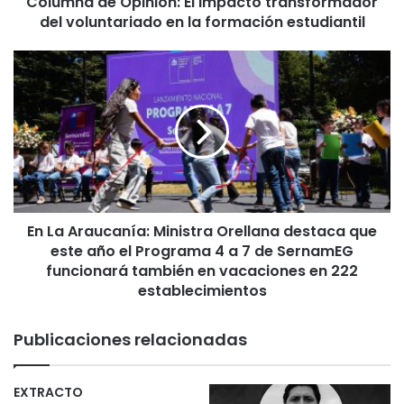
Columna de Opinión: El impacto transformador
O
del voluntariado en la formación estudiantil
p
i
n
E
i
n
ó
L
n
a
:
A
E
r
l
a
i
u
m
c
p
En La Araucanía: Ministra Orellana destaca que
a
a
este año el Programa 4 a 7 de SernamEG
n
c
í
funcionará también en vacaciones en 222
t
a
establecimientos
o
:
t
M
Publicaciones relacionadas
r
i
a
n
n
i
EXTRACTO
s
s