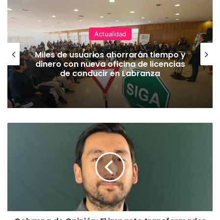
Actualidad
Miles de usuarios ahorrarán tiempo y
dinero con nueva oficina de licencias
de conducir en Labranza
C
o
l
u
m
n
a
d
e