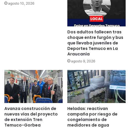
agosto 10, 2026
f
t
o
r
r
a
m
O
a
r
Dos adultos fallecen tras
d
e
choque entre furgón y bus
o
l
que llevaba juveniles de
r
l
Deportes Temuco en La
d
Araucanía
a
e
n
agosto 9, 2026
l
a
v
d
o
e
l
s
u
t
n
a
t
c
Avanza construcción de
Heladas: reactivan
a
a
nuevas vías del proyecto
campaña por riesgo de
r
q
de extensión Tren
congelamiento de
i
u
Temuco-Gorbea
medidores de agua
a
e