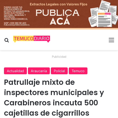
Buscar por
M
Publicidad
Actualidad
Araucanía
Policial
Temuco
Patrullaje mixto de
inspectores municipales y
Carabineros incauta 500
cajetillas de cigarrillos