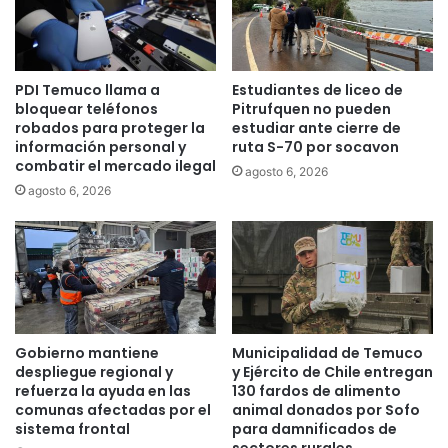
c
c
h
i
o
p
s
a
PDI Temuco llama a
Estudiantes de liceo de
d
l
bloquear teléfonos
Pitrufquen no pueden
e
e
robados para proteger la
estudiar ante cierre de
a
s
información personal y
ruta S-70 por socavon
g
y
combatir el mercado ilegal
agosto 6, 2026
u
C
agosto 6, 2026
a
a
d
r
e
a
f
b
a
i
m
n
i
e
l
r
Gobierno mantiene
Municipalidad de Temuco
i
o
despliegue regional y
y Ejército de Chile entregan
a
s
refuerza la ayuda en las
130 fardos de alimento
s
i
comunas afectadas por el
animal donados por Sofo
m
sistema frontal
para damnificados de
n
a