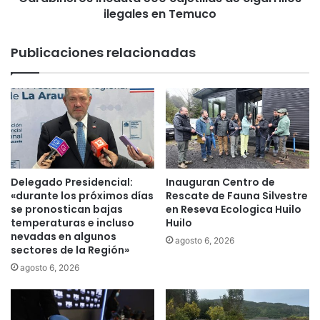
t
i
ilegales en Temuco
u
x
r
t
Publicaciones relacionadas
a
o
r
d
e
e
g
i
u
n
l
s
a
p
r
e
i
c
Delegado Presidencial:
Inauguran Centro de
z
t
«durante los próximos días
Rescate de Fauna Silvestre
a
o
se pronostican bajas
en Reseva Ecologica Huilo
r
r
temperaturas e incluso
Huilo
á
nevadas en algunos
e
agosto 6, 2026
sectores de la Región»
n
s
d
m
agosto 6, 2026
e
u
r
n
e
i