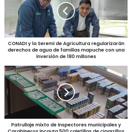
A
D
I
y
l
a
CONADI y la Seremi de Agricultura regularizarán
S
derechos de agua de familias mapuche con una
e
r
inversión de 180 millones
e
m
P
i
a
d
t
e
r
A
u
g
l
r
l
i
a
c
j
u
Patrullaje mixto de inspectores municipales y
e
l
Carabineros incauta 500 cajetillas de cigarrillos
m