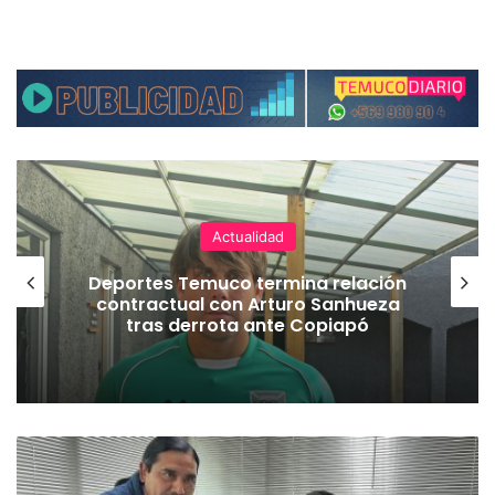
Actualidad
Deportes Temuco termina relación
contractual con Arturo Sanhueza
tras derrota ante Copiapó
C
O
N