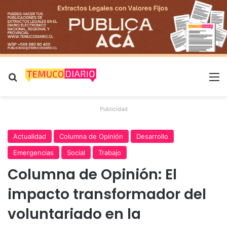
Buscar por
M
Publicidad
Actualidad
Columna de Opinión
Desarrollo
Emergencias
Social
Trabajo
Columna de Opinión: El
impacto transformador del
voluntariado en la