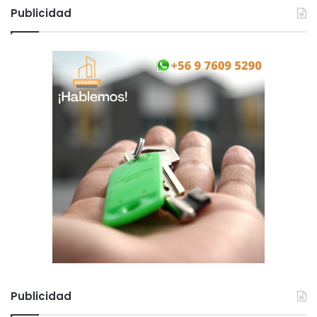
m
Publicidad
u
c
o
Publicidad