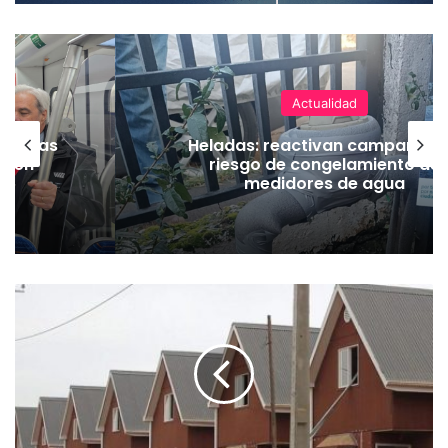
Actualidad
as vías
Heladas: reactivan campaña p
Tren
riesgo de congelamiento de
medidores de agua
C
o
n
t
r
a
l
o