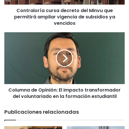
r
Contraloría cursa decreto del Minvu que
í
permitirá ampliar vigencia de subsidios ya
a
c
vencidos
u
r
C
s
o
a
l
d
u
e
m
c
n
r
a
e
d
t
e
o
Columna de Opinión: El impacto transformador
O
d
del voluntariado en la formación estudiantil
p
e
i
l
n
Publicaciones relacionadas
M
i
i
ó
n
n