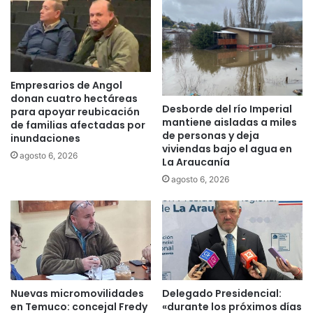
v
:
u
E
q
l
u
i
e
m
p
p
Empresarios de Angol
e
a
donan cuatro hectáreas
r
Desborde del río Imperial
c
para apoyar reubicación
mantiene aisladas a miles
m
de familias afectadas por
t
de personas y deja
i
inundaciones
o
viviendas bajo el agua en
t
t
agosto 6, 2026
La Araucanía
i
r
agosto 6, 2026
r
a
á
n
a
s
m
f
p
o
l
r
i
m
a
a
Nuevas micromovilidades
Delegado Presidencial:
r
d
en Temuco: concejal Fredy
«durante los próximos días
v