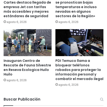
o
Cartes destaca llegada de
se pronostican bajas
i
r
empresa Jet con tarifas
temperaturas e incluso
g
d
más accesibles y mejores
nevadas en algunos
e
estándares de seguridad
sectores de la Región»
e
n
l
agosto 6, 2026
agosto 6, 2026
c
v
i
o
a
l
d
u
e
n
s
t
u
a
b
Inauguran Centro de
PDI Temuco llama a
r
Rescate de Fauna Silvestre
bloquear teléfonos
s
i
en Reseva Ecologica Huilo
robados para proteger la
i
a
Huilo
información personal y
d
d
combatir el mercado ilegal
i
agosto 6, 2026
o
agosto 6, 2026
o
e
s
n
y
l
Buscar Publicación
a
a
v
f