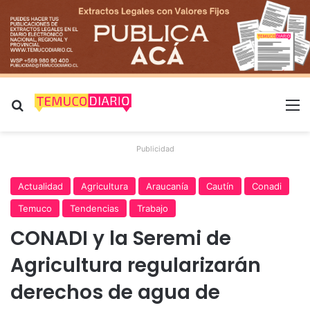
Buscar por
M
Publicidad
Actualidad
Agricultura
Araucanía
Cautín
Conadi
Temuco
Tendencias
Trabajo
CONADI y la Seremi de
Agricultura regularizarán
derechos de agua de