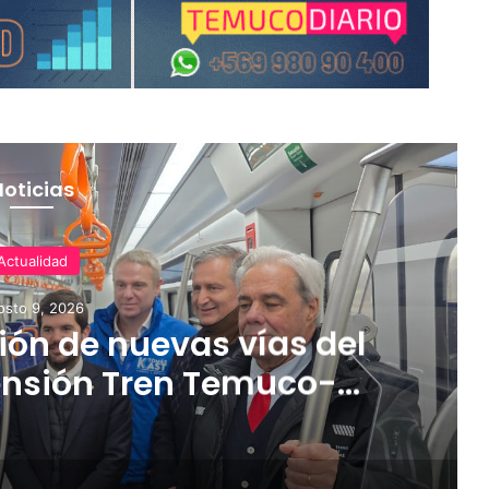
Noticias
Actualidad
osto 9, 2026
ón de nuevas vías del
ensión Tren Temuco-
orbea