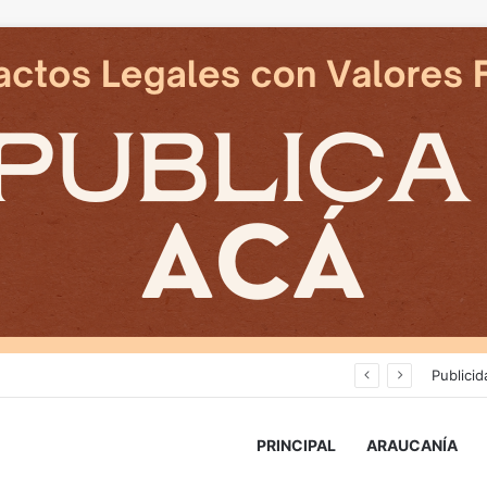
Avanza construcción de nuevas vías del proyecto de extensión Tren Temuco-Gorbea
Publicid
PRINCIPAL
ARAUCANÍA