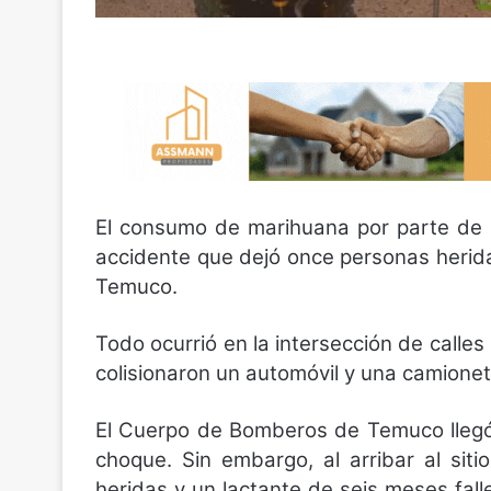
El consumo de marihuana por parte de un
accidente que dejó once personas herid
Temuco.
Todo ocurrió en la intersección de call
colisionaron un automóvil y una camione
El Cuerpo de Bomberos de Temuco llegó h
choque. Sin embargo, al arribar al sit
heridas y un lactante de seis meses falle