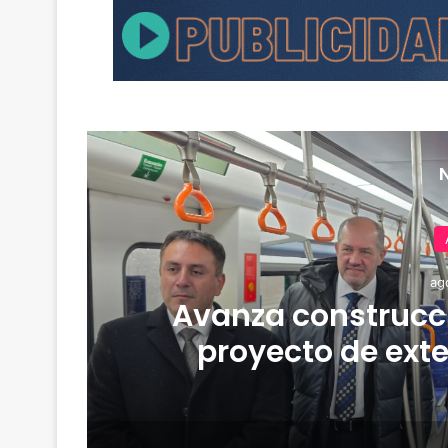
ag
Avanza construcci
proyecto de ext
G