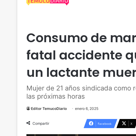
Actualidad
Araucanía
Policial
Temuco
Consumo de mari
fatal accidente q
un lactante mue
Mujer de 21 años sindicada como r
las próximas horas
Editor TemucoDiario
enero 6, 2025
Compartir
Facebook
X