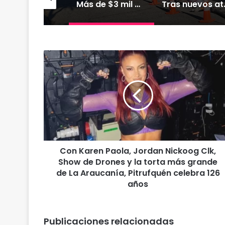
XTRACTO
Más de $3 mil millones fortalecerán infraestructura de alcantarillado en la región
Tras nuevos ataques a Carabineros: D
C
o
n
K
a
r
e
n
P
Con Karen Paola, Jordan Nickoog Clk,
a
Show de Drones y la torta más grande
o
l
de La Araucanía, Pitrufquén celebra 126
a
años
,
J
o
Publicaciones relacionadas
r