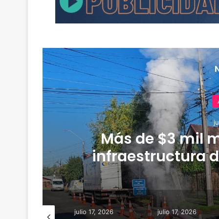
j
Más de $3 mil m
infraestructura d
r
io 18, 2026
julio 17, 2026
julio 17, 2026