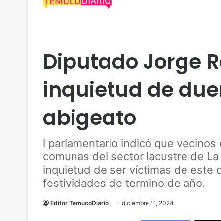
Actualidad
Angol
Animales
Araucanía
Dipu
Diputado Jorge 
inquietud de du
abigeato
l parlamentario indicó que vecinos
comunas del sector lacustre de La
inquietud de ser víctimas de este d
festividades de termino de año.
Editor TemucoDiario
diciembre 11, 2024