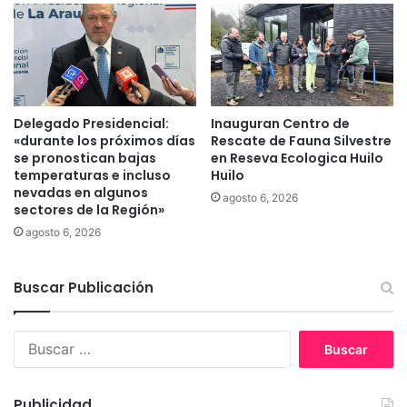
i
i
c
t
i
o
p
s
a
y
l
a
e
s
Delegado Presidencial:
Inauguran Centro de
s
«durante los próximos días
Rescate de Fauna Silvestre
u
se pronostican bajas
en Reseva Ecologica Huilo
2
m
temperaturas e incluso
Huilo
0
e
nevadas en algunos
2
e
agosto 6, 2026
sectores de la Región»
4
r
agosto 6, 2026
–
r
2
o
0
r
Buscar Publicación
2
e
8
n
i
B
n
u
t
s
e
c
Publicidad