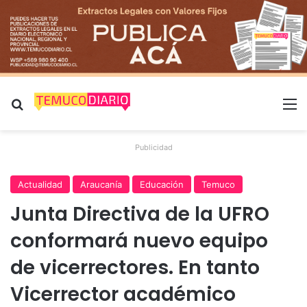
Buscar por
M
Publicidad
Actualidad
Araucanía
Educación
Temuco
Junta Directiva de la UFRO
conformará nuevo equipo
de vicerrectores. En tanto
Vicerrector académico