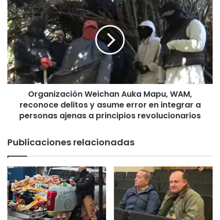
O
i
r
v
g
a
a
c
n
e
i
r
z
e
a
m
c
o
Organización Weichan Auka Mapu, WAM,
i
n
reconoce delitos y asume error en integrar a
ó
i
n
personas ajenas a principios revolucionarios
a
W
s
e
Publicaciones relacionadas
e
i
i
c
n
h
s
a
t
n
a
A
l
u
a
k