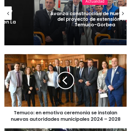
Actualidad
hoque
Avanza construcción de nuevas 
vaba
del proyecto de extensión Tre
o en La
Temuco-Gorbea
T
e
m
u
c
o
:
e
n
Temuco: en emotiva ceremonia se instalan
e
nuevas autoridades municipales 2024 – 2028
m
o
t