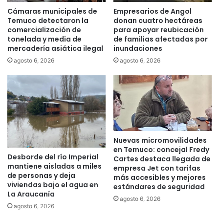
n
a
Cámaras municipales de
Empresarios de Angol
n
M
Temuco detectaron la
donan cuatro hectáreas
u
a
comercialización de
para apoyar reubicación
e
p
tonelada y media de
de familias afectadas por
v
mercadería asiática ilegal
inundaciones
u
a
,
agosto 6, 2026
agosto 6, 2026
s
W
a
A
u
M
t
,
o
r
r
e
i
c
Nuevas micromovilidades
d
o
en Temuco: concejal Fredy
a
n
Desborde del río Imperial
Cartes destaca llegada de
d
o
mantiene aisladas a miles
empresa Jet con tarifas
e
c
de personas y deja
más accesibles y mejores
s
e
viviendas bajo el agua en
estándares de seguridad
m
d
La Araucanía
agosto 6, 2026
u
e
agosto 6, 2026
n
l