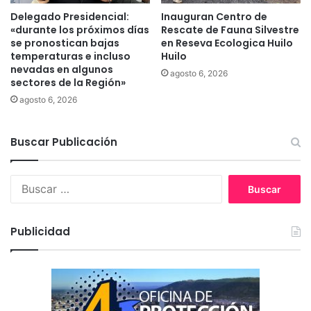
P
x
Delegado Presidencial:
Inauguran Centro de
r
«durante los próximos días
Rescate de Fauna Silvestre
t
o
se pronostican bajas
en Reseva Ecologica Huilo
i
g
temperaturas e incluso
Huilo
l
r
nevadas en algunos
d
agosto 6, 2026
a
sectores de la Región»
e
m
agosto 6, 2026
C
a
u
d
n
e
Buscar Publicación
c
A
o
r
r
B
i
u
e
s
n
c
Publicidad
d
a
o
r
s
:
d
e
l