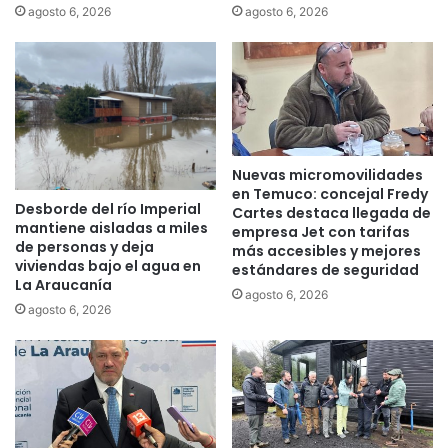
o
m
agosto 6, 2026
agosto 6, 2026
d
e
e
r
d
e
e
d
s
i
t
f
a
i
Nuevas micromovilidades
c
c
en Temuco: concejal Fredy
a
i
Desborde del río Imperial
Cartes destaca llegada de
d
o
mantiene aisladas a miles
empresa Jet con tarifas
a
d
de personas y deja
más accesibles y mejores
a
e
viviendas bajo el agua en
estándares de seguridad
r
s
La Araucanía
agosto 6, 2026
t
t
agosto 6, 2026
e
i
s
n
a
a
n
d
a
o
t
a
e