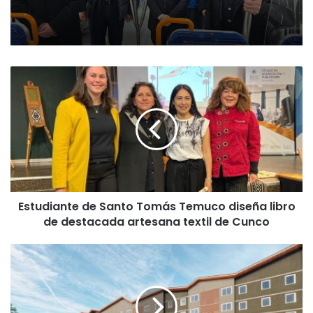
E
s
t
u
d
i
a
n
t
Estudiante de Santo Tomás Temuco diseña libro
e
de destacada artesana textil de Cunco
d
e
S
C
a
o
n
m
t
i
o
e