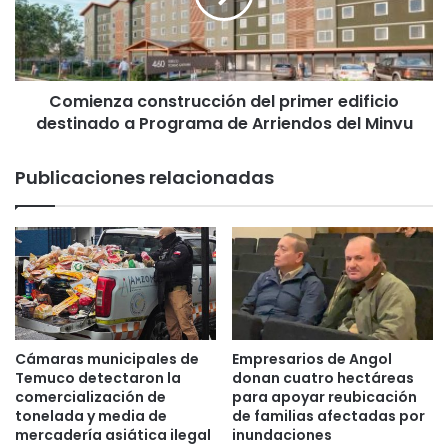
T
n
o
z
m
a
á
c
s
Comienza construcción del primer edificio
o
T
destinado a Programa de Arriendos del Minvu
n
e
s
m
t
Publicaciones relacionadas
u
r
c
u
o
c
d
c
i
i
s
ó
e
n
ñ
d
a
e
Cámaras municipales de
Empresarios de Angol
l
l
Temuco detectaron la
donan cuatro hectáreas
i
p
comercialización de
para apoyar reubicación
b
tonelada y media de
de familias afectadas por
r
mercadería asiática ilegal
inundaciones
r
i