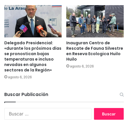
p
b
o
r
r
e
A
d
g
e
u
r
a
e
Delegado Presidencial:
Inauguran Centro de
s
«durante los próximos días
Rescate de Fauna Silvestre
t
A
se pronostican bajas
en Reseva Ecologica Huilo
a
r
temperaturas e incluso
Huilo
r
a
nevadas en algunos
d
agosto 6, 2026
u
sectores de la Región»
o
c
agosto 6, 2026
m
a
e
n
n
í
Buscar Publicación
t
a
a
l
B
"
u
s