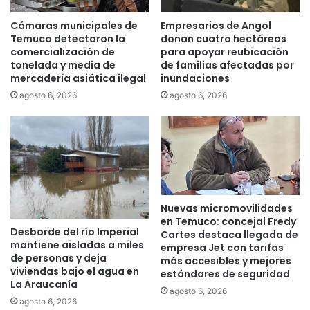
a
a
e
l
Cámaras municipales de
Empresarios de Angol
s
e
Temuco detectaron la
donan cuatro hectáreas
p
s
comercialización de
para apoyar reubicación
e
tonelada y media de
de familias afectadas por
f
mercadería asiática ilegal
inundaciones
c
u
i
e
agosto 6, 2026
agosto 6, 2026
a
r
l
o
q
n
u
c
e
a
l
p
l
a
Nuevas micromovilidades
e
c
en Temuco: concejal Fredy
v
i
Desborde del río Imperial
Cartes destaca llegada de
e
t
mantiene aisladas a miles
empresa Jet con tarifas
e
a
de personas y deja
más accesibles y mejores
l
d
viviendas bajo el agua en
estándares de seguridad
n
o
La Araucanía
agosto 6, 2026
o
s
agosto 6, 2026
m