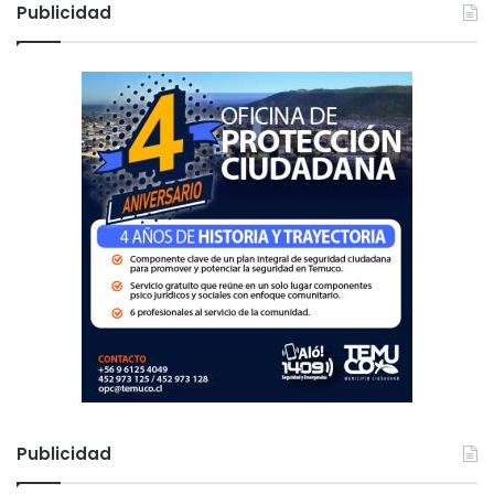
c
Publicidad
a
r
:
Publicidad