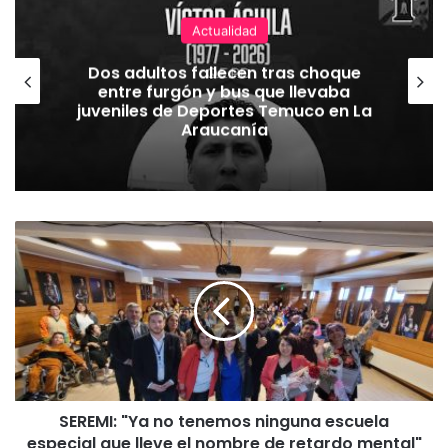
Actualidad
Dos adultos fallecen tras choque
entre furgón y bus que llevaba
juveniles de Deportes Temuco en La
Araucanía
S
E
R
E
M
I
:
"
Y
SEREMI: "Ya no tenemos ninguna escuela
a
especial que lleve el nombre de retardo mental"
n