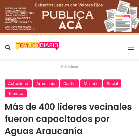
Buscar por
M
Publicidad
Actualidad
Araucanía
Cautín
Malleco
Social
Temuco
Más de 400 líderes vecinales
fueron capacitados por
Aguas Araucanía