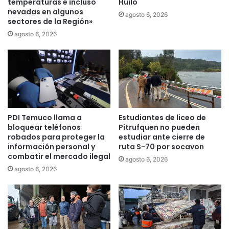
e
temperaturas e incluso
Huilo
f
nevadas en algunos
c
q
agosto 6, 2026
sectores de la Región»
t
u
o
é
agosto 6, 2026
r
n
T
a
é
i
c
n
n
t
i
e
c
g
PDI Temuco llama a
Estudiantes de liceo de
o
r
bloquear teléfonos
Pitrufquen no pueden
d
a
robados para proteger la
estudiar ante cierre de
e
n
información personal y
ruta S-70 por socavon
D
t
combatir el mercado ilegal
agosto 6, 2026
e
e
agosto 6, 2026
p
s
o
d
r
e
t
l
e
a
s
C