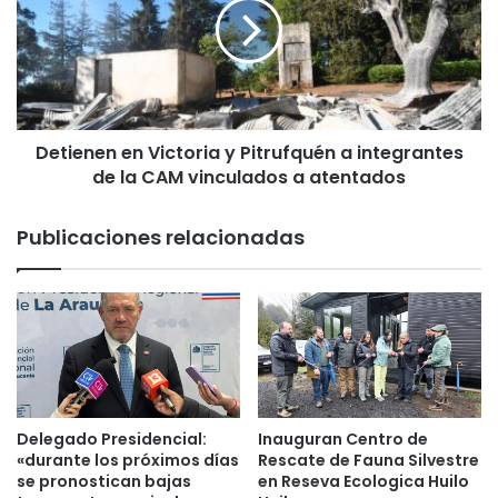
f
i
i
e
r
n
m
e
a
n
d
e
o
Detienen en Victoria y Pitrufquén a integrantes
n
c
de la CAM vinculados a atentados
V
o
i
m
c
Publicaciones relacionadas
o
t
e
o
l
r
n
i
u
a
e
y
v
P
o
i
D
t
Delegado Presidencial:
Inauguran Centro de
i
r
«durante los próximos días
Rescate de Fauna Silvestre
r
u
se pronostican bajas
en Reseva Ecologica Huilo