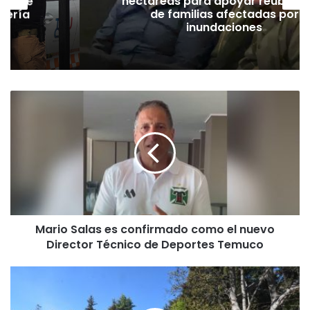
ión de
hectáreas para apoyar reubicac
dería
de familias afectadas por
inundaciones
M
a
r
i
o
S
a
l
a
Mario Salas es confirmado como el nuevo
s
Director Técnico de Deportes Temuco
e
s
c
D
o
e
n
t