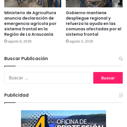
T
A
e
M
Ministerio de Agricultura
Gobierno mantiene
m
v
anuncia declaración de
despliegue regional y
u
i
emergencia agrícola por
refuerza la ayuda en las
c
sistema frontal en la
comunas afectadas por el
n
Región de La Araucanía
sistema frontal
o
c
u
agosto 6, 2026
agosto 5, 2026
l
a
Buscar Publicación
d
o
s
B
a
u
a
s
t
c
e
Publicidad
a
n
r
t
:
a
d
o