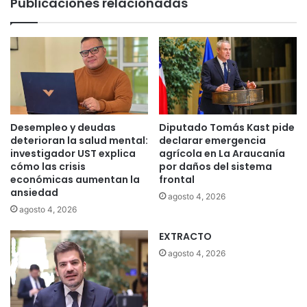
Publicaciones relacionadas
e
l
r
a
n
m
a
i
d
r
o
a
r
d
c
a
o
d
Desempleo y deudas
Diputado Tomás Kast pide
n
e
deterioran la salud mental:
declarar emergencia
G
l
investigador UST explica
agrícola en La Araucanía
e
a
cómo las crisis
por daños del sistema
r
económicas aumentan la
frontal
n
ansiedad
m
i
agosto 4, 2026
á
ñ
agosto 4, 2026
n
e
EXTRACTO
B
z
e
.
agosto 4, 2026
c
P
k
r
e
o