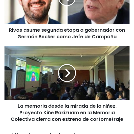
a
s
u
m
Rivas asume segunda etapa a gobernador con
e
Germán Becker como Jefe de Campaña
s
e
g
L
u
a
n
m
d
e
a
m
e
o
t
r
a
i
p
a
a
La memoria desde la mirada de la niñez.
d
a
Proyecto Kiñe Rakizuam en la Memoria
e
g
s
Colectiva cierra con estreno de cortometraje
o
d
b
e