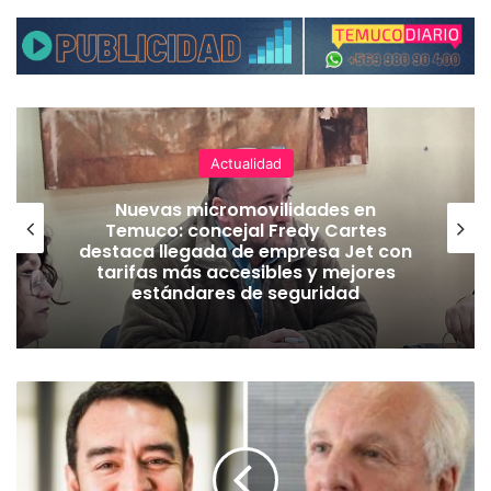
Actualidad
Nuevas micromovilidades en
Temuco: concejal Fredy Cartes
destaca llegada de empresa Jet con
tarifas más accesibles y mejores
estándares de seguridad
R
i
v
a
s