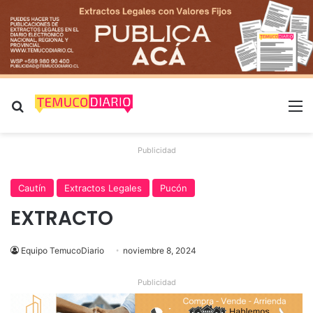
Buscar por
M
Publicidad
Cautín
Extractos Legales
Pucón
EXTRACTO
Equipo TemucoDiario
noviembre 8, 2024
Publicidad