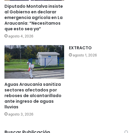
r
y
Diputado Montalva insiste
c
e
al Gobierno en declarar
o
c
emergencia agrícola en La
m
t
Araucanía: “Necesitamos
o
o
que esto sea ya”
J
K
agosto 4, 2026
e
i
f
ñ
EXTRACTO
e
e
agosto 1, 2026
d
R
e
a
C
k
a
i
m
z
Aguas Araucanía sanitiza
p
u
sectores afectados por
a
a
reboses de alcantarillado
ñ
m
ante ingreso de aguas
a
lluvias
e
n
agosto 3, 2026
l
a
Buscar Publicación
M