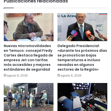
Publicaciones relacionadas
s
c
p
a
a
n
r
o
a
d
a
e
s
j
e
a
g
e
Nuevas micromovilidades
Delegado Presidencial:
u
n
en Temuco: concejal Fredy
«durante los próximos días
r
l
Cartes destaca llegada de
se pronostican bajas
a
i
empresa Jet con tarifas
temperaturas e incluso
r
más accesibles y mejores
nevadas en algunos
b
estándares de seguridad
sectores de la Región»
b
e
i
r
agosto 6, 2026
agosto 6, 2026
e
t
n
a
e
d
s
d
t
e
a
a
r