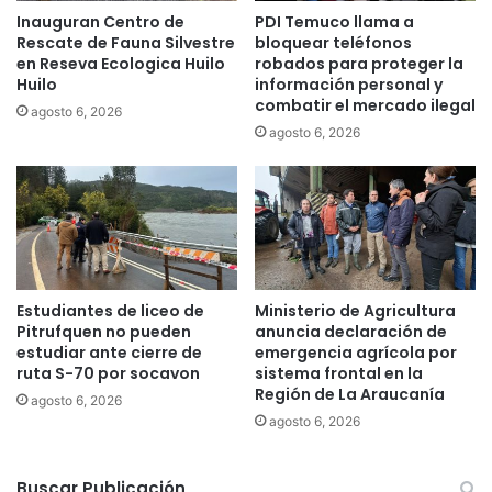
c
Inauguran Centro de
PDI Temuco llama a
y
c
Rescate de Fauna Silvestre
bloquear teléfonos
t
i
en Reseva Ecologica Huilo
robados para proteger la
r
ó
Huilo
información personal y
a
n
combatir el mercado ilegal
agosto 6, 2026
t
a
agosto 6, 2026
a
s
m
u
i
s
e
m
n
i
t
l
o
i
s
t
Estudiantes de liceo de
Ministerio de Agricultura
a
a
Pitrufquen no pueden
anuncia declaración de
m
n
estudiar ante cierre de
emergencia agrícola por
e
t
ruta S-70 por socavon
sistema frontal en la
n
Región de La Araucanía
e
agosto 6, 2026
o
s
agosto 6, 2026
r
c
e
o
s
Buscar Publicación
n