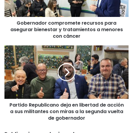
a
d
o
Gobernador compromete recursos para
r
asegurar bienestar y tratamientos a menores
c
o
con cáncer
m
p
P
r
a
o
r
m
t
e
i
t
d
e
o
r
R
e
e
c
Partido Republicano deja en libertad de acción
p
u
a sus militantes con miras a la segunda vuelta
u
r
b
de gobernador
s
l
o
i