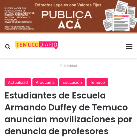
Buscar por
M
Publicidad
Actualidad
Araucanía
Educación
Temuco
Estudiantes de Escuela
Armando Duffey de Temuco
anuncian movilizaciones por
denuncia de profesores