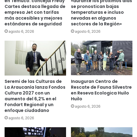
en Temuco: concejal Fredy
«durante los próximos días
i
Cartes destaca llegada de
se pronostican bajas
e
empresa Jet con tarifas
temperaturas e incluso
más accesibles y mejores
nevadas en algunos
r
estándares de seguridad
sectores de la Región»
t
e
agosto 6, 2026
agosto 6, 2026
e
n
a
m
p
l
i
Seremi de las Culturas de
Inauguran Centro de
a
La Araucanía lanza Fondos
Rescate de Fauna Silvestre
c
Cultura 2027 con un
en Reseva Ecologica Huilo
i
aumento del 6,2% en el
Huilo
ó
Fondart Regional y un
agosto 6, 2026
n
enfoque ciudadano
d
agosto 6, 2026
e
c
a