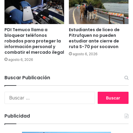
p
a
c
i
d
PDI Temuco llama a
Estudiantes de liceo de
a
bloquear teléfonos
Pitrufquen no pueden
d
robados para proteger la
estudiar ante cierre de
información personal y
ruta S-70 por socavon
d
combatir el mercado ilegal
e
agosto 6, 2026
p
agosto 6, 2026
l
a
Buscar Publicación
n
t
a
B
d
u
e
s
a
c
g
Publicidad
a
u
r
a
: