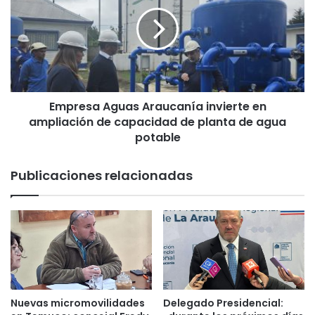
p
r
e
s
a
A
g
Empresa Aguas Araucanía invierte en
u
ampliación de capacidad de planta de agua
a
s
potable
A
r
Publicaciones relacionadas
a
u
c
a
n
í
a
i
n
Nuevas micromovilidades
Delegado Presidencial:
v