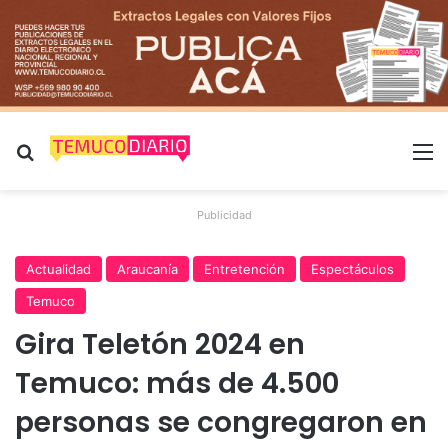
Buscar por
M
Publicidad
Actualidad
Araucanía
Entretención
Espectáculos
Temuco
Gira Teletón 2024 en
Temuco: más de 4.500
personas se congregaron en