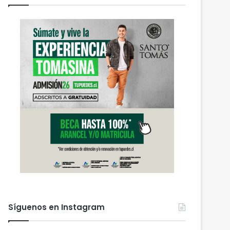
Actualidad
agosto 6, 2026
PDI Temuco llama a bloq
robados para proteger l
personal y combatir el m
Síguenos en Instagram
 2026
agosto 6, 2026
agosto 6, 2026
Heladas: reactivan campaña por riesgo de congelamiento de medidores de agua
Nuevas micromovilidades en Temuco: concejal Fredy Cartes destaca llegada de empresa Jet con tarifas más accesibles y mejores estándares de seguridad
PDI Temuco llama a bloquear teléfonos robados para proteger la información personal y combatir el mercado ilegal