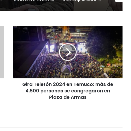
G
i
r
a
T
e
l
e
t
Gira Teletón 2024 en Temuco: más de
ó
4.500 personas se congregaron en
n
2
Plaza de Armas
0
2
4
e
n