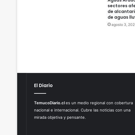
sectores af
de alcantari
de aguas llu
agosto 3, 202
El Diario
TemucoDiario.cl
es un medio regional con cobertura
nacional e internacional. Cubre las noticias con una
mirada objetiva y pensante.