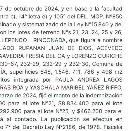
7 de octubre de 2024, y en base a la facultad
letra c), 14° letra e) y 105° del DFL. MOP. Nº850
rdinado y sistematizado de la Ley N°15.840 y del
 los lotes de terreno N°s.21, 23, 24, 25 y 26,
LLEPENCO – RINCONADA, que figura a nombre
LADO RUPANAN JUAN DE DIOS, ACEVEDO
AAVEDRA FRESIA DEL CA y LORENZO CURICHE
230-67, 232-29, 232-29 y 232-30, Comuna de
superficies 848, 1.546, 711, 786 y 498 m2
eritos integrada por PAULA ANDREA LAGOS
AS ROA y YASCHALA MARIBEL YAÑEZ RIFFO,
arzo de 2024, fijó el monto de la indemnización
00 para el lote N°21, $8.834.400 para el lote
.292.900 para el lote N°25, y $466.200 para el
á al contado. La publicación se efectúa en
lo 7° del Decreto Ley N°2186, de 1978. Fiscalía