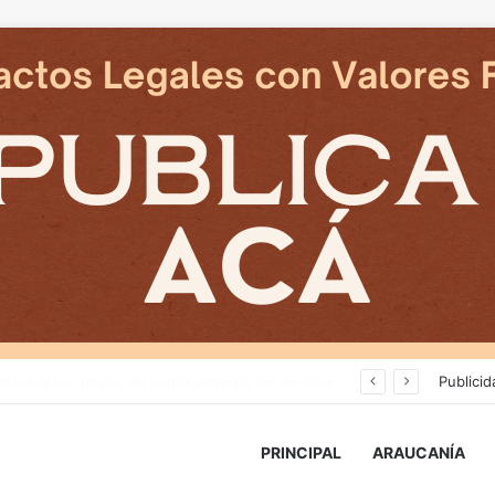
Deportes Temuco termina relación contractual con Arturo Sanhueza tras derrota ante Copiapó
Publicid
PRINCIPAL
ARAUCANÍA