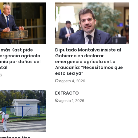
T
e
m
u
c
o
:
m
más Kast pide
Diputado Montalva insiste al
á
ergencia agrícola
Gobierno en declarar
s
anía por daños del
emergencia agrícola en La
d
ntal
Araucanía: “Necesitamos que
esto sea ya”
e
6
4
agosto 4, 2026
.
EXTRACTO
5
0
agosto 1, 2026
0
p
e
r
s
anía sanitiza