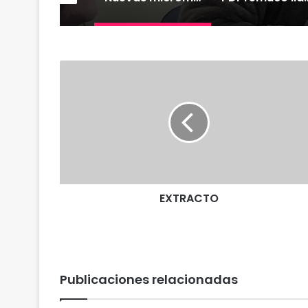
E
X
T
R
A
C
T
O
EXTRACTO
Publicaciones relacionadas