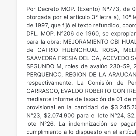
Por Decreto MOP. (Exento) Nº773, de 0
otorgada por el artículo 3° letra a), 10° 
de 1997, que fijó el texto refundido, coo
DFL. MOP. N°206 de 1960, se expropiaron
para la obra: MEJORAMIENTO CBI HUA
de CATRIO HUENCHUAL ROSA, MEL
SAAVEDRA FRESIA DEL CA, ACEVEDO S
SEGUNDO M, roles de avalúo 230-59, 
PERQUENCO, REGION DE LA ARAUCANÍA, 
respectivamente. La Comisión de P
CARRASCO, EVALDO ROBERTO CONTRER
mediante informe de tasación de 01 de m
provisional en la cantidad de $3.245.2
N°23, $2.074.900 para el lote N°24, $2
lote N°26. La indemnización se pagar
cumplimiento a lo dispuesto en el artícu