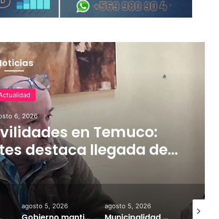
Noticias
Actualidad
osto 6, 2026
ilidades en Temuco:
tes destaca llegada de
rifas más accesibles y
dares de seguridad
agosto 5, 2026
agosto 5, 2026
agosto 7,
a información personal y combatir el mercado ilegal
Gobierno mantiene despliegue regional y refuerza la ayuda en las comunas afectadas por el sistema frontal
Municipalidad de Temuco y Ejército de Chile entregan 130 fardos de alimento animal donados por Sofo para damnificados de sectores rurales