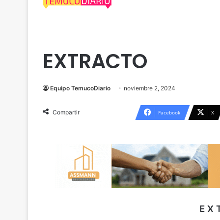
Cautín
Extractos Legales
EXTRACTO
Equipo TemucoDiario
noviembre 2, 2024
Compartir
Facebook
X
E X 