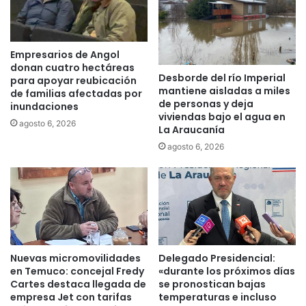
5
g
0
a
0
l
p
d
Empresarios de Angol
e
e
donan cuatro hectáreas
r
Desborde del río Imperial
m
para apoyar reubicación
mantiene aisladas a miles
s
e
de familias afectadas por
de personas y deja
o
inundaciones
d
viviendas bajo el agua en
n
i
agosto 6, 2026
La Araucanía
a
c
agosto 6, 2026
s
a
s
m
e
e
c
n
o
t
n
o
g
s
r
v
Nuevas micromovilidades
Delegado Presidencial:
e
e
en Temuco: concejal Fredy
«durante los próximos días
g
t
Cartes destaca llegada de
se pronostican bajas
a
e
empresa Jet con tarifas
temperaturas e incluso
r