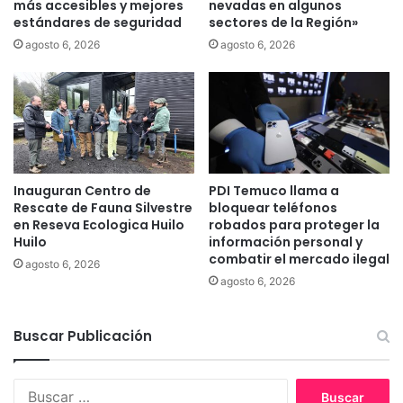
r
más accesibles y mejores
nevadas en algunos
o
estándares de seguridad
sectores de la Región»
i
n
n
agosto 6, 2026
agosto 6, 2026
e
a
n
r
P
i
l
o
a
s
z
p
a
a
d
Inauguran Centro de
PDI Temuco llama a
r
Rescate de Fauna Silvestre
bloquear teléfonos
e
a
en Reseva Ecologica Huilo
robados para proteger la
A
u
Huilo
información personal y
r
s
combatir el mercado ilegal
m
agosto 6, 2026
o
agosto 6, 2026
a
a
s
p
í
Buscar Publicación
c
o
l
B
a