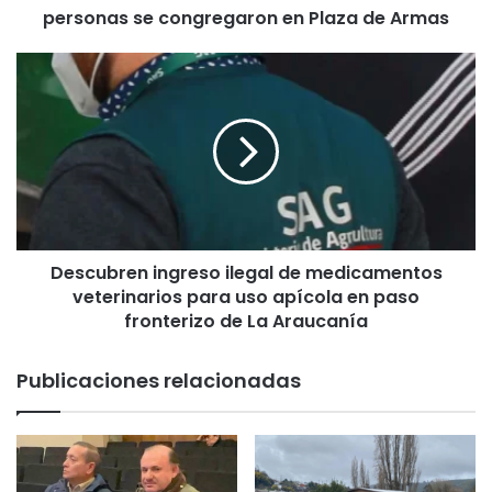
personas se congregaron en Plaza de Armas
n
2
0
D
2
e
4
s
e
c
n
u
T
b
e
r
m
e
u
n
c
Descubren ingreso ilegal de medicamentos
i
o
veterinarios para uso apícola en paso
n
:
g
fronterizo de La Araucanía
m
r
á
e
Publicaciones relacionadas
s
s
d
o
e
i
4
l
.
e