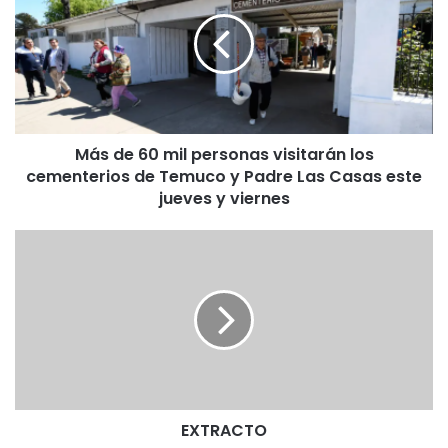
s
d
e
6
0
m
i
Más de 60 mil personas visitarán los
l
cementerios de Temuco y Padre Las Casas este
p
e
jueves y viernes
r
s
E
o
X
n
T
a
R
s
A
v
C
i
T
s
O
i
t
EXTRACTO
a