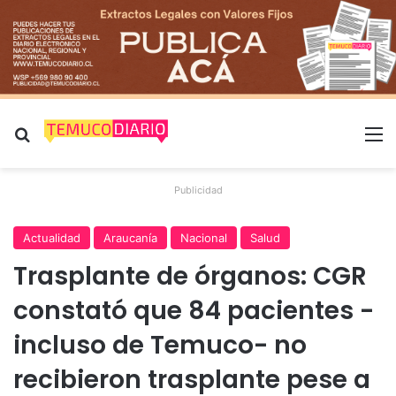
Buscar por
M
Publicidad
Actualidad
Araucanía
Nacional
Salud
Trasplante de órganos: CGR
constató que 84 pacientes -
incluso de Temuco- no
recibieron trasplante pese a