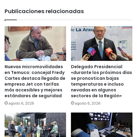
r
Publicaciones relacionadas
á
n
l
o
s
c
e
m
e
Nuevas micromovilidades
Delegado Presidencial:
n
en Temuco: concejal Fredy
«durante los próximos días
t
Cartes destaca llegada de
se pronostican bajas
e
empresa Jet con tarifas
temperaturas e incluso
más accesibles y mejores
nevadas en algunos
r
estándares de seguridad
sectores de la Región»
i
o
agosto 6, 2026
agosto 6, 2026
s
d
e
T
e