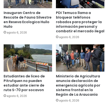
m
u
Inauguran Centro de
PDI Temuco llama a
c
Rescate de Fauna Silvestre
bloquear teléfonos
o
en Reseva Ecologica Huilo
robados para proteger la
y
Huilo
información personal y
P
combatir el mercado ilegal
agosto 6, 2026
a
agosto 6, 2026
d
r
e
L
a
s
C
a
Estudiantes de liceo de
Ministerio de Agricultura
s
Pitrufquen no pueden
anuncia declaración de
a
estudiar ante cierre de
emergencia agrícola por
s
ruta S-70 por socavon
sistema frontal en la
Región de La Araucanía
e
agosto 6, 2026
s
agosto 6, 2026
t