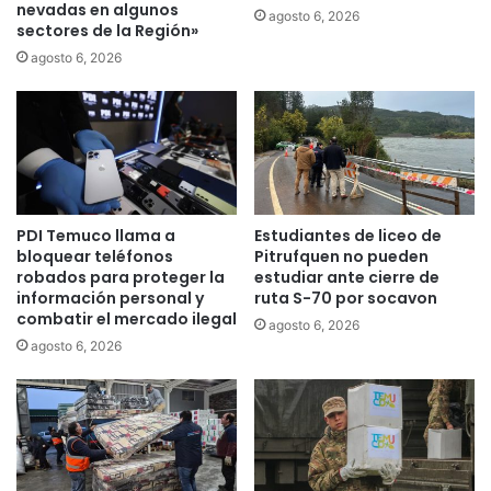
nevadas en algunos
d
agosto 6, 2026
sectores de la Región»
r
á
agosto 6, 2026
e
j
e
r
c
e
r
PDI Temuco llama a
Estudiantes de liceo de
c
bloquear teléfonos
Pitrufquen no pueden
a
robados para proteger la
estudiar ante cierre de
r
información personal y
ruta S-70 por socavon
g
combatir el mercado ilegal
agosto 6, 2026
o
agosto 6, 2026
p
ú
b
l
i
c