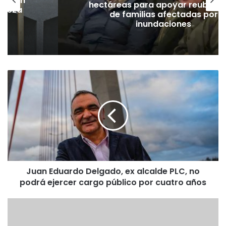
hectáreas para apoyar reubicación
de familias afectadas por
inundaciones
J
u
a
n
E
d
u
a
r
Juan Eduardo Delgado, ex alcalde PLC, no
d
podrá ejercer cargo público por cuatro años
o
D
e
E
l
X
g
T