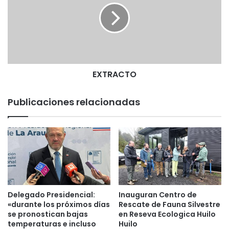
a
R
d
A
o
C
,
T
e
O
x
a
EXTRACTO
l
c
Publicaciones relacionadas
a
l
d
e
P
L
C
,
n
Delegado Presidencial:
Inauguran Centro de
o
«durante los próximos días
Rescate de Fauna Silvestre
p
se pronostican bajas
en Reseva Ecologica Huilo
o
temperaturas e incluso
Huilo