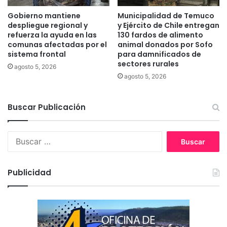
o
p
Gobierno mantiene
Municipalidad de Temuco
o
despliegue regional y
y Ejército de Chile entregan
r
refuerza la ayuda en las
130 fardos de alimento
c
comunas afectadas por el
animal donados por Sofo
sistema frontal
para damnificados de
u
sectores rurales
a
agosto 5, 2026
t
agosto 5, 2026
r
o
Buscar Publicación
a
ñ
o
B
s
u
s
c
Publicidad
a
r
: