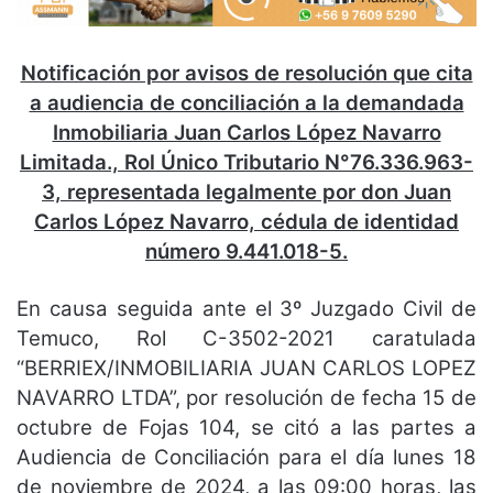
Notificación por avisos de resolución que cita
a audiencia de conciliación a la demandada
Inmobiliaria Juan Carlos López Navarro
Limitada., Rol Único Tributario N°76.336.963-
3, representada legalmente por don Juan
Carlos López Navarro, cédula de identidad
número 9.441.018-5.
En causa seguida ante el 3º Juzgado Civil de
Temuco, Rol C-3502-2021 caratulada
“BERRIEX/INMOBILIARIA JUAN CARLOS LOPEZ
NAVARRO LTDA”, por resolución de fecha 15 de
octubre de Fojas 104, se citó a las partes a
Audiencia de Conciliación para el día lunes 18
de noviembre de 2024, a las 09:00 horas, las