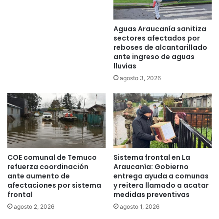
m
s
á
y
Aguas Araucanía sanitiza
s
e
sectores afectados por
t
l
reboses de alcantarillado
r
5
ante ingreso de aguas
a
d
lluvias
n
e
agosto 3, 2026
s
e
p
n
o
e
r
r
t
o
e
l
y
o
g
s
COE comunal de Temuco
Sistema frontal en La
r
r
refuerza coordinación
Araucanía: Gobierno
a
e
ante aumento de
entrega ayuda a comunas
t
g
afectaciones por sistema
y reitera llamado a acatar
u
i
frontal
medidas preventivas
i
o
agosto 2, 2026
agosto 1, 2026
t
n