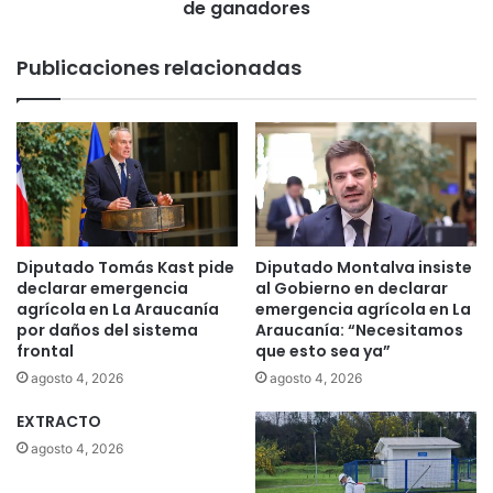
s
b
de ganadores
a
r
s
e
Publicaciones relacionadas
d
a
e
s
v
u
o
m
t
e
a
n
c
l
i
o
ó
s
Diputado Tomás Kast pide
Diputado Montalva insiste
n
m
declarar emergencia
al Gobierno en declarar
.
u
agrícola en La Araucanía
emergencia agrícola en La
A
n
por daños del sistema
Araucanía: “Necesitamos
n
frontal
que esto sea ya”
i
u
c
agosto 4, 2026
agosto 4, 2026
n
i
c
EXTRACTO
p
i
a
agosto 4, 2026
a
l
n
e