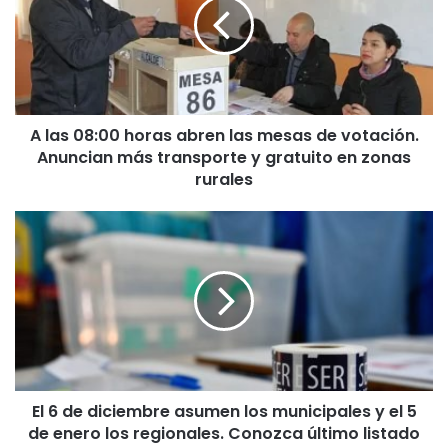
s
0
8
:
0
0
A las 08:00 horas abren las mesas de votación.
h
Anuncian más transporte y gratuito en zonas
o
r
rurales
a
s
E
a
l
b
6
r
d
e
e
n
d
l
i
a
c
s
i
m
El 6 de diciembre asumen los municipales y el 5
e
e
de enero los regionales. Conozca último listado
m