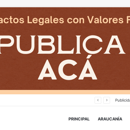
Cámaras municipales de Temuco detectaron la comercialización de tonelada y media de mercadería asiática ilegal
Publicid
PRINCIPAL
ARAUCANÍA