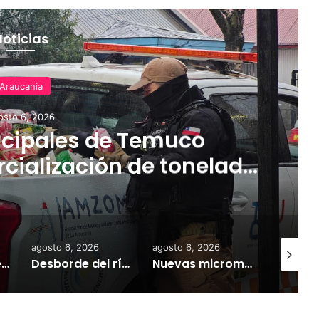
Noticias
Araucanía
osto 6, 2026
cipales de Temuco
cialización de tonelada
dería asiática ilegal
agosto 6, 2026
agosto 6, 2026
agosto 6,
Empresarios de Angol donan cuatro hectáreas para apoyar reubicación de familias afectadas por inundaciones
Desborde del río Imperial mantiene aisladas a miles de personas y deja viviendas bajo el agua en La Araucanía
Nuevas micromovilidades en Temuco: concejal Fredy Cartes destaca llegada de empresa Jet con tarifas más accesibles y mejores estándares de seguridad