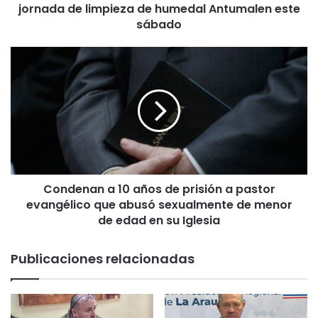
jornada de limpieza de humedal Antumalen este
e
u
sábado
n
e
C
:
o
V
n
e
d
c
e
i
n
n
a
o
n
s
a
c
Condenan a 10 años de prisión a pastor
1
o
evangélico que abusó sexualmente de menor
0
n
a
de edad en su Iglesia
v
ñ
o
o
Publicaciones relacionadas
c
s
a
d
n
e
a
p