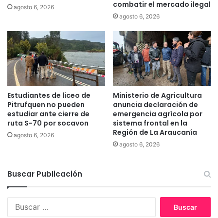
combatir el mercado ilegal
agosto 6, 2026
e
o
agosto 6, 2026
h
q
u
u
m
e
e
a
d
b
a
u
l
s
A
ó
Estudiantes de liceo de
Ministerio de Agricultura
n
s
Pitrufquen no pueden
anuncia declaración de
t
e
estudiar ante cierre de
emergencia agrícola por
u
x
ruta S-70 por socavon
sistema frontal en la
m
Región de La Araucanía
u
agosto 6, 2026
a
a
agosto 6, 2026
l
l
e
m
n
Buscar Publicación
e
e
n
s
t
B
t
e
u
e
d