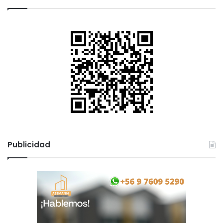
i
a
Publicidad