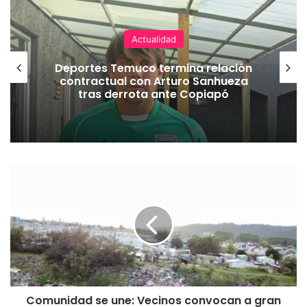
Actualidad
Deportes Temuco termina relación
contractual con Arturo Sanhueza
tras derrota ante Copiapó
C
o
m
u
n
i
d
a
d
Comunidad se une: Vecinos convocan a gran
s