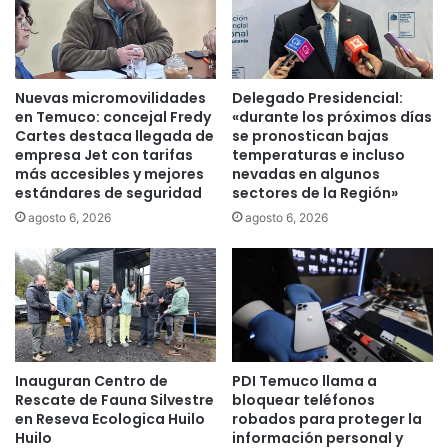
g
r
r
i
a
s
n
i
j
ó
Nuevas micromovilidades
Delegado Presidencial:
o
n
en Temuco: concejal Fredy
«durante los próximos días
r
a
Cartes destaca llegada de
se pronostican bajas
n
p
empresa Jet con tarifas
temperaturas e incluso
a
más accesibles y mejores
nevadas en algunos
a
estándares de seguridad
sectores de la Región»
d
s
a
t
agosto 6, 2026
agosto 6, 2026
d
o
e
r
l
e
i
v
m
a
p
n
i
g
Inauguran Centro de
PDI Temuco llama a
e
é
Rescate de Fauna Silvestre
bloquear teléfonos
z
l
en Reseva Ecologica Huilo
robados para proteger la
a
i
Huilo
información personal y
d
c