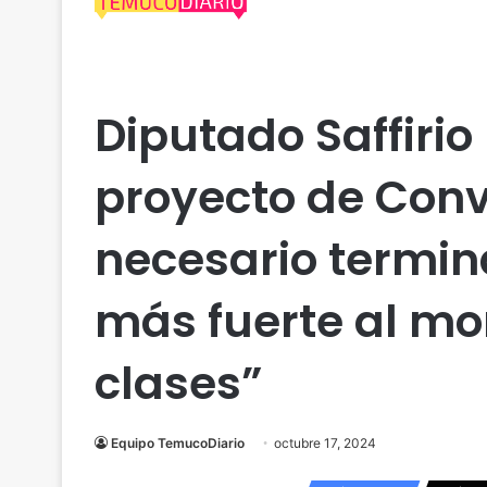
Actualidad
Araucanía
Educación
Diputado Saffirio
proyecto de Convi
necesario termina
más fuerte al mo
clases”
Equipo TemucoDiario
octubre 17, 2024