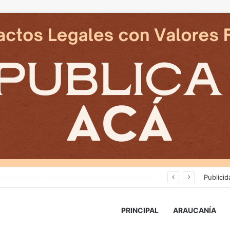
Cámaras municipales de Temuco detectaron la comercialización de tonelada y media de mercadería asiática ilegal
Publicid
PRINCIPAL
ARAUCANÍA