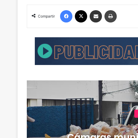
Facebook
X
Compartir por correo electrónico
Imprimir
Compartir
ag
Cámaras muni