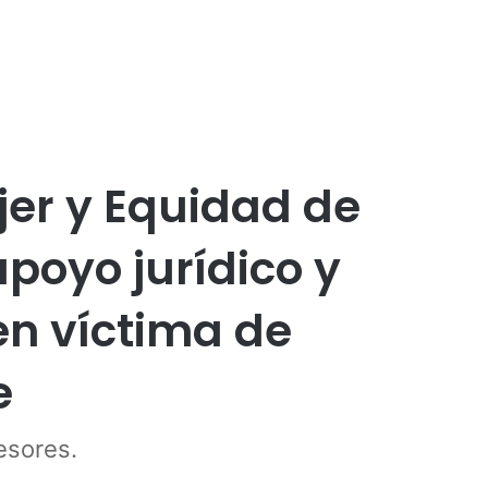
Publicidad
jer y Equidad de
poyo jurídico y
en víctima de
e
esores.