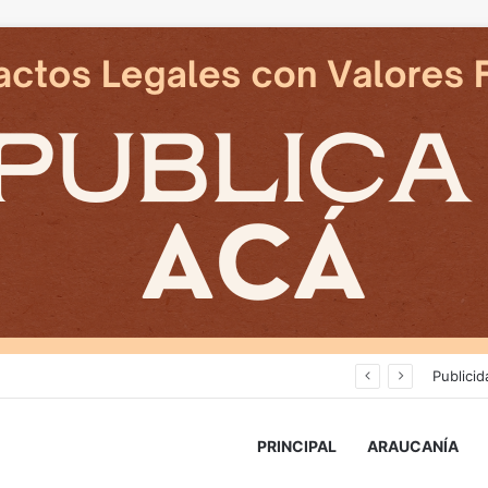
Deportes Temuco termina relación contractual con Arturo Sanhueza tras derrota ante Copiapó
Publicid
PRINCIPAL
ARAUCANÍA