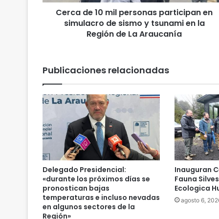
0
Cerca de 10 mil personas participan en
m
simulacro de sismo y tsunami en la
i
l
Región de La Araucanía
p
e
r
Publicaciones relacionadas
s
o
n
a
s
p
a
r
t
i
Delegado Presidencial:
Inauguran C
c
«durante los próximos días se
Fauna Silve
i
pronostican bajas
Ecologica Hu
p
temperaturas e incluso nevadas
agosto 6, 202
en algunos sectores de la
a
Región»
n