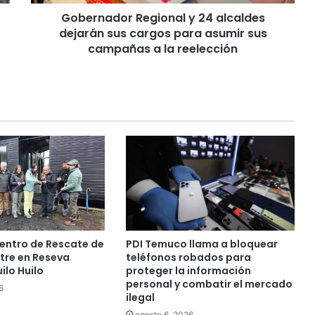
o
Gobernador Regional y 24 alcaldes
r
dejarán sus cargos para asumir sus
R
e
campañas a la reelección
g
i
o
n
a
l
y
2
4
a
l
c
a
entro de Rescate de
PDI Temuco llama a bloquear
l
stre en Reseva
teléfonos robados para
d
ilo Huilo
proteger la información
e
personal y combatir el mercado
6
ilegal
s
d
agosto 6, 2026