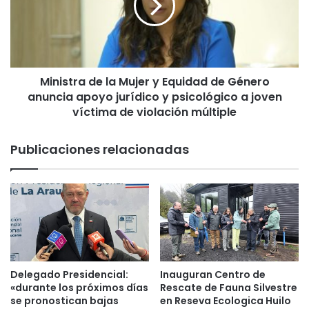
r
s
m
t
a
r
r
a
á
d
i
Ministra de la Mujer y Equidad de Género
e
n
anuncia apoyo jurídico y psicológico a joven
l
s
a
víctima de violación múltiple
p
M
e
u
Publicaciones relacionadas
c
j
t
e
o
r
r
y
e
E
s
q
v
u
e
i
c
d
Delegado Presidencial:
Inauguran Centro de
i
a
«durante los próximos días
Rescate de Fauna Silvestre
n
d
se pronostican bajas
en Reseva Ecologica Huilo