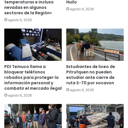
a
d
temperaturas e incluso
Huilo
l
nevadas en algunos
e
agosto 6, 2026
sectores de la Región»
e
G
s
é
agosto 6, 2026
e
n
n
e
a
r
l
o
c
a
a
n
n
u
PDI Temuco llama a
Estudiantes de liceo de
t
n
bloquear teléfonos
Pitrufquen no pueden
a
c
robados para proteger la
estudiar ante cierre de
r
i
información personal y
ruta S-70 por socavon
i
a
combatir el mercado ilegal
agosto 6, 2026
l
a
agosto 6, 2026
l
p
a
o
d
y
o
o
,
j
g
u