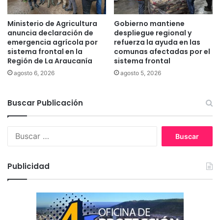
r
r
i
í
Ministerio de Agricultura
Gobierno mantiene
f
d
anuncia declaración de
despliegue regional y
o
i
emergencia agrícola por
refuerza la ayuda en las
s
c
sistema frontal en la
comunas afectadas por el
y
Región de La Araucanía
sistema frontal
o
m
y
agosto 6, 2026
agosto 5, 2026
e
p
d
s
i
Buscar Publicación
i
d
c
o
o
B
r
l
u
e
ó
s
s
g
c
i
Publicidad
a
c
r
o
:
a
j
o