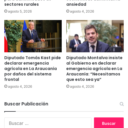
m
r
sectores rurales
ansiedad
u
o
agosto 5, 2026
agosto 4, 2026
c
d
o
e
s
i
s
m
o
y
Diputado Tomás Kast pide
Diputado Montalva insiste
t
declarar emergencia
al Gobierno en declarar
s
agrícola en La Araucanía
emergencia agrícola en La
u
por daños del sistema
Araucanía: “Necesitamos
frontal
que esto sea ya”
n
a
agosto 4, 2026
agosto 4, 2026
m
i
Buscar Publicación
e
n
l
B
a
u
R