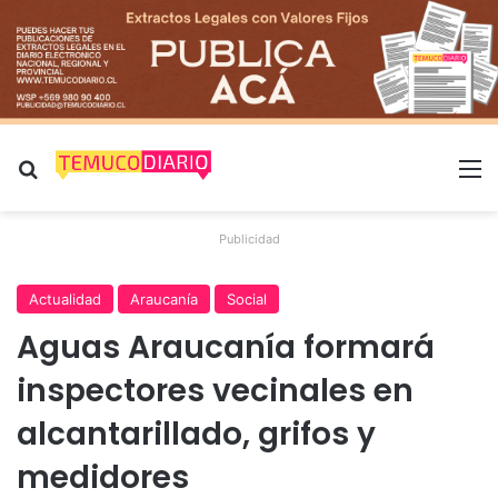
Buscar por
M
Publicidad
Actualidad
Araucanía
Social
Aguas Araucanía formará
inspectores vecinales en
alcantarillado, grifos y
medidores