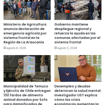
z
a
a
s
v
p
i
a
s
r
Ministerio de Agricultura
Gobierno mantiene
i
t
anuncia declaración de
despliegue regional y
t
i
emergencia agrícola por
refuerza la ayuda en las
a
c
sistema frontal en la
comunas afectadas por el
a
Región de La Araucanía
sistema frontal
i
S
p
agosto 6, 2026
agosto 5, 2026
a
a
n
n
t
e
o
n
T
s
o
i
m
m
Municipalidad de Temuco
Desempleo y deudas
á
u
y Ejército de Chile entregan
deterioran la salud mental:
s
l
130 fardos de alimento
investigador UST explica
T
a
animal donados por Sofo
cómo las crisis
e
c
para damnificados de
económicas aumentan la