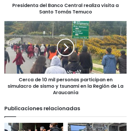
Presidenta del Banco Central realiza visita a
a
Santo Tomás Temuco
d
e
l
C
B
e
a
r
n
c
c
a
o
d
C
e
e
1
n
0
t
Cerca de 10 mil personas participan en
m
r
simulacro de sismo y tsunami en la Región de La
i
a
l
Araucanía
l
p
r
e
Publicaciones relacionadas
e
r
a
s
l
o
i
n