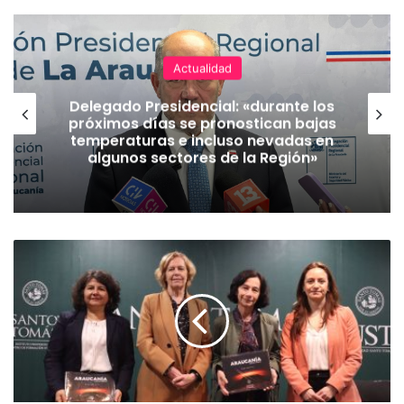
Actualidad
Delegado Presidencial: «durante los
próximos días se pronostican bajas
temperaturas e incluso nevadas en
algunos sectores de la Región»
P
r
e
s
i
d
e
n
t