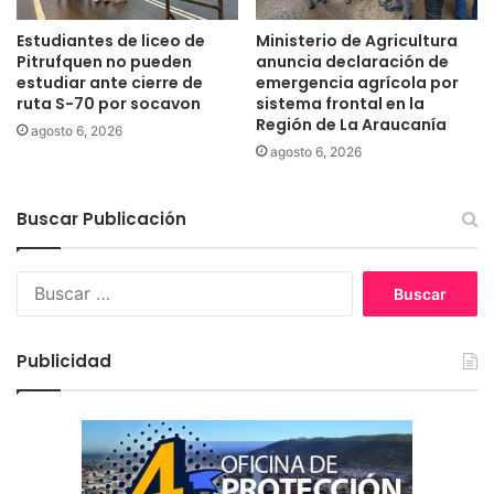
e
e
n
E
Estudiantes de liceo de
Ministerio de Agricultura
e
s
Pitrufquen no pueden
anuncia declaración de
s
t
estudiar ante cierre de
emergencia agrícola por
t
a
ruta S-70 por socavon
sistema frontal en la
a
Región de La Araucanía
d
agosto 6, 2026
r
i
agosto 6, 2026
y
o
S
C
a
Buscar Publicación
u
l
l
u
t
B
d
u
u
p
r
s
a
a
c
r
l
Publicidad
a
a
d
r
l
e
:
a
C
s
h
p
o
e