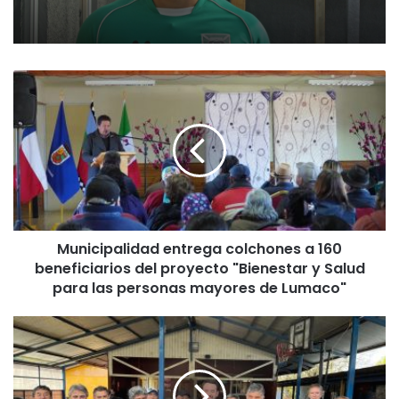
M
u
n
i
c
i
p
a
l
Municipalidad entrega colchones a 160
i
beneficiarios del proyecto "Bienestar y Salud
d
a
para las personas mayores de Lumaco"
d
e
G
n
o
t
b
r
e
e