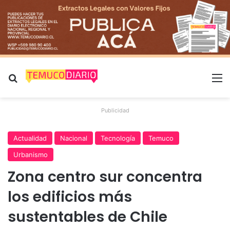
Buscar por
M
Publicidad
Actualidad
Nacional
Tecnología
Temuco
Urbanismo
Zona centro sur concentra
los edificios más
sustentables de Chile