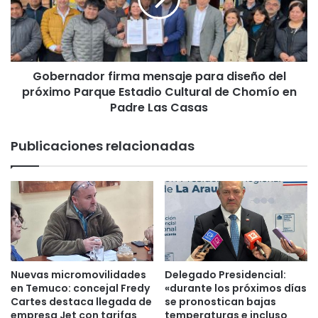
r
g
n
a
a
c
d
o
o
l
Gobernador firma mensaje para diseño del
r
c
próximo Parque Estadio Cultural de Chomío en
f
h
i
Padre Las Casas
o
r
n
m
Publicaciones relacionadas
e
a
s
m
a
e
1
n
6
s
0
a
b
j
e
e
n
p
Nuevas micromovilidades
Delegado Presidencial:
e
a
en Temuco: concejal Fredy
«durante los próximos días
f
r
Cartes destaca llegada de
se pronostican bajas
i
a
empresa Jet con tarifas
temperaturas e incluso