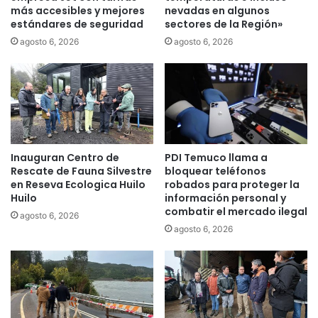
c
más accesibles y mejores
nevadas en algunos
d
estándares de seguridad
sectores de la Región»
i
i
a
s
agosto 6, 2026
agosto 6, 2026
r
e
i
ñ
o
o
s
d
d
e
e
l
l
p
Inauguran Centro de
PDI Temuco llama a
p
r
Rescate de Fauna Silvestre
bloquear teléfonos
r
ó
en Reseva Ecologica Huilo
robados para proteger la
o
x
Huilo
información personal y
y
i
combatir el mercado ilegal
agosto 6, 2026
e
m
agosto 6, 2026
c
o
t
P
o
a
"
r
B
q
i
u