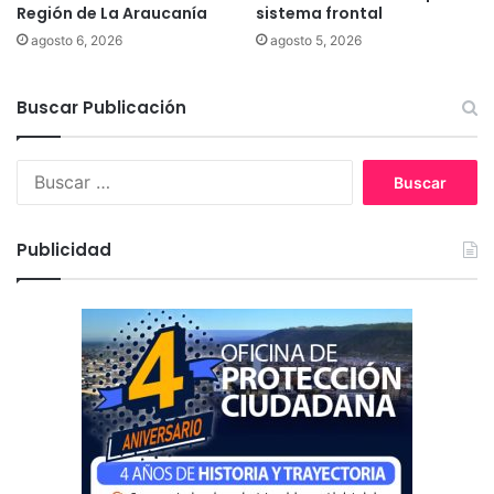
Región de La Araucanía
sistema frontal
agosto 6, 2026
agosto 5, 2026
Buscar Publicación
B
u
s
c
Publicidad
a
r
: