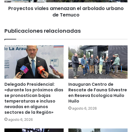
r
s
a
Proyectos viales amenazan el arbolado urbano
v
l
de Temuco
i
o
a
s
l
Publicaciones relacionadas
e
e
d
s
i
a
f
m
i
e
c
n
i
a
o
z
s
a
Delegado Presidencial:
Inauguran Centro de
m
n
«durante los próximos días
Rescate de Fauna Silvestre
á
e
se pronostican bajas
en Reseva Ecologica Huilo
s
temperaturas e incluso
Huilo
l
nevadas en algunos
s
a
agosto 6, 2026
sectores de la Región»
u
r
s
b
agosto 6, 2026
t
o
e
l