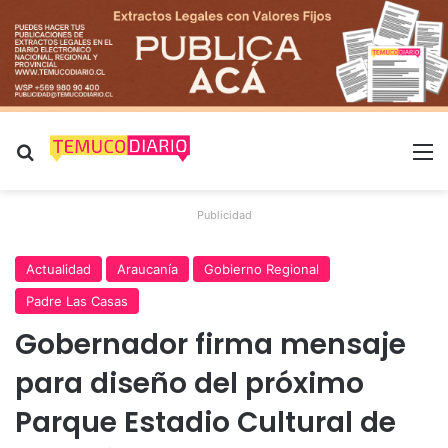
Buscar por
M
Publicidad
Actualidad
Araucanía
Gobierno Regional
Padre Las Casas
Gobernador firma mensaje
para diseño del próximo
Parque Estadio Cultural de