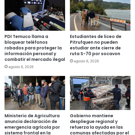
n
a
t
d
a
o
b
u
l
r
PDI Temuco llama a
Estudiantes de liceo de
e
b
bloquear teléfonos
Pitrufquen no pueden
s
a
robados para proteger la
estudiar ante cierre de
d
n
información personal y
ruta S-70 por socavon
e
o
combatir el mercado ilegal
agosto 6, 2026
C
d
agosto 6, 2026
h
e
i
T
l
e
e
m
u
c
o
Ministerio de Agricultura
Gobierno mantiene
anuncia declaración de
despliegue regional y
emergencia agrícola por
refuerza la ayuda en las
sistema frontal en la
comunas afectadas por el