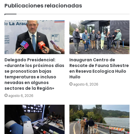
o
Publicaciones relacionadas
i
l
s
a
e
r
ñ
o
o
n
d
a
e
u
l
n
p
a
Delegado Presidencial:
Inauguran Centro de
r
j
«durante los próximos días
Rescate de Fauna Silvestre
ó
o
se pronostican bajas
en Reseva Ecologica Huilo
x
v
temperaturas e incluso
Huilo
i
nevadas en algunos
e
agosto 6, 2026
sectores de la Región»
m
n
o
d
agosto 6, 2026
P
e
a
1
r
8
q
a
u
ñ
e
o