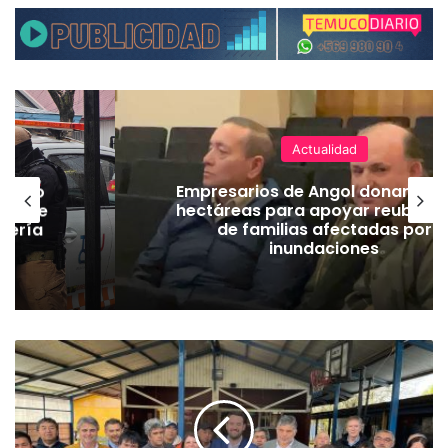
Actualidad
emuco
Empresarios de Angol donan cua
ión de
hectáreas para apoyar reubicac
dería
de familias afectadas por
inundaciones
G
o
b
e
r