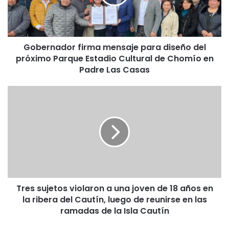
n
a
d
o
Gobernador firma mensaje para diseño del
r
próximo Parque Estadio Cultural de Chomío en
f
i
Padre Las Casas
r
m
T
a
r
m
e
e
s
n
s
s
u
a
j
j
e
e
t
p
Tres sujetos violaron a una joven de 18 años en
o
a
la ribera del Cautín, luego de reunirse en las
s
r
v
ramadas de la Isla Cautín
a
i
d