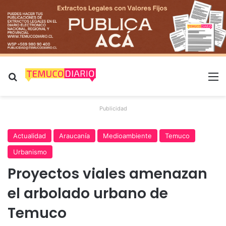
Buscar por
M
Publicidad
Actualidad
Araucanía
Medioambiente
Temuco
Urbanismo
Proyectos viales amenazan
el arbolado urbano de
Temuco