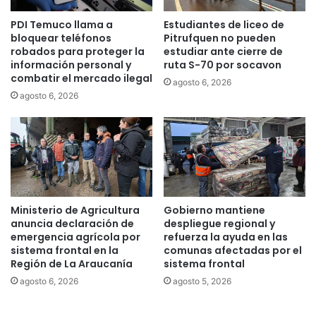
E
s
PDI Temuco llama a
Estudiantes de liceo de
s
e
bloquear teléfonos
Pitrufquen no pueden
t
n
robados para proteger la
estudiar ante cierre de
a
l
información personal y
ruta S-70 por socavon
d
a
combatir el mercado ilegal
agosto 6, 2026
i
r
agosto 6, 2026
o
i
C
b
u
e
l
r
t
a
u
d
r
e
a
l
Ministerio de Agricultura
Gobierno mantiene
l
C
anuncia declaración de
despliegue regional y
d
a
emergencia agrícola por
refuerza la ayuda en las
e
u
sistema frontal en la
comunas afectadas por el
C
Región de La Araucanía
sistema frontal
t
h
í
agosto 6, 2026
agosto 5, 2026
o
n
m
,